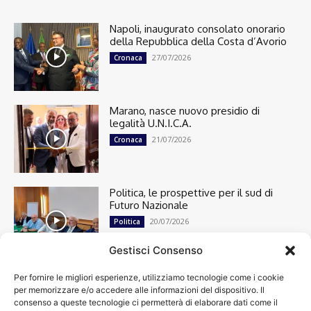
Napoli, inaugurato consolato onorario
della Repubblica della Costa d’Avorio
27/07/2026
Cronaca
Marano, nasce nuovo presidio di
legalità U.N.I.C.A.
21/07/2026
Cronaca
Politica, le prospettive per il sud di
Futuro Nazionale
20/07/2026
Politica
Gestisci Consenso
Per fornire le migliori esperienze, utilizziamo tecnologie come i cookie
Cronaca
13492
per memorizzare e/o accedere alle informazioni del dispositivo. Il
Attualità
7299
consenso a queste tecnologie ci permetterà di elaborare dati come il