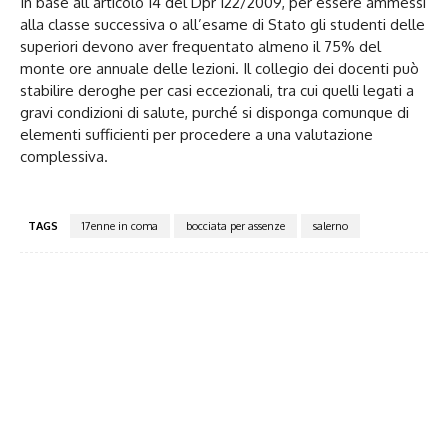
In base all’articolo 14 del Dpr 122/2009, per essere ammessi
alla classe successiva o all’esame di Stato gli studenti delle
superiori devono aver frequentato almeno il 75% del
monte ore annuale delle lezioni. Il collegio dei docenti può
stabilire deroghe per casi eccezionali, tra cui quelli legati a
gravi condizioni di salute, purché si disponga comunque di
elementi sufficienti per procedere a una valutazione
complessiva.
TAGS
17enne in coma
bocciata per assenze
salerno