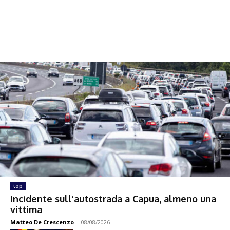
top
Incidente sull’autostrada a Capua, almeno una
vittima
Matteo De Crescenzo
-
08/08/2026