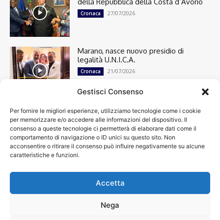
della Repubblica della Costa d’Avorio
27/07/2026
Cronaca
Marano, nasce nuovo presidio di
legalità U.N.I.C.A.
21/07/2026
Cronaca
Gestisci Consenso
Per fornire le migliori esperienze, utilizziamo tecnologie come i cookie
Cronaca
13501
per memorizzare e/o accedere alle informazioni del dispositivo. Il
Attualità
7304
consenso a queste tecnologie ci permetterà di elaborare dati come il
top
6751
comportamento di navigazione o ID unici su questo sito. Non
acconsentire o ritirare il consenso può influire negativamente su alcune
News
4209
caratteristiche e funzioni.
Cultura
2870
Calcio
2011
Economia
1933
Accetta
Spettacoli
1932
Nega