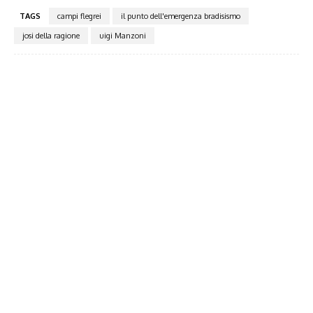
TAGS
campi flegrei
il punto dell'emergenza bradisismo
josi della ragione
uigi Manzoni