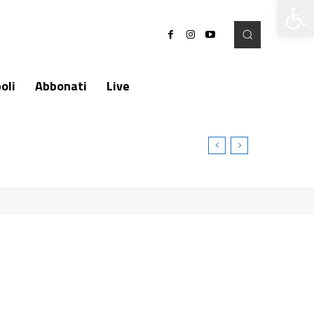
Apri la 
oli
Abbonati
Live