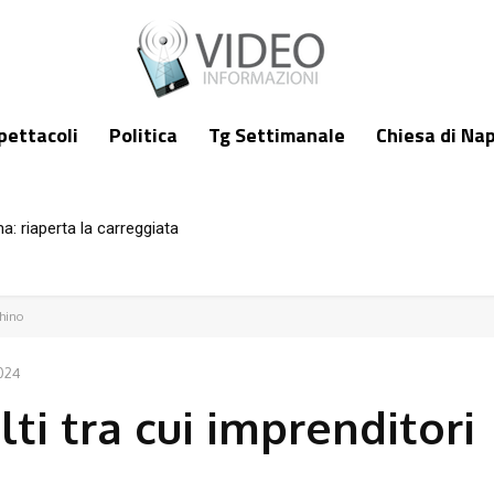
pettacoli
Politica
Tg Settimanale
Chiesa di Nap
 riaperta la carreggiata
nsiglio comunale
chino
024
lti tra cui imprenditori