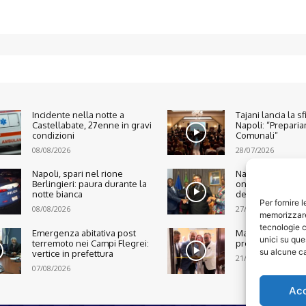
Incidente nella notte a
Tajani lancia la s
Castellabate, 27enne in gravi
Napoli: “Preparia
condizioni
Comunali”
08/08/2026
28/07/2026
Napoli, spari nel rione
Napoli, inaugura
Berlingieri: paura durante la
onorario della R
notte bianca
della Costa d’Avo
Per fornire 
08/08/2026
27/07/2026
memorizzare 
tecnologie c
Emergenza abitativa post
Marano, nasce n
unici su que
terremoto nei Campi Flegrei:
presidio di legalit
su alcune ca
vertice in prefettura
21/07/2026
07/08/2026
Ac