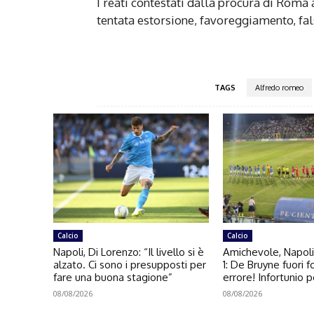
I reati contestati dalla procura di Roma a
tentata estorsione, favoreggiamento, fals
TAGS
Alfredo romeo
Calcio
Calcio
Napoli, Di Lorenzo: “Il livello si è
Amichevole, Napoli
alzato. Ci sono i presupposti per
1: De Bruyne fuori 
fare una buona stagione”
errore! Infortunio 
08/08/2026
08/08/2026