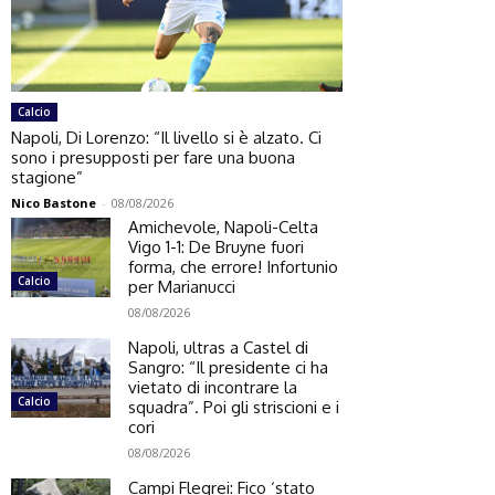
Calcio
Napoli, Di Lorenzo: “Il livello si è alzato. Ci
sono i presupposti per fare una buona
stagione”
Nico Bastone
-
08/08/2026
Amichevole, Napoli-Celta
Vigo 1-1: De Bruyne fuori
forma, che errore! Infortunio
Calcio
per Marianucci
08/08/2026
Napoli, ultras a Castel di
Sangro: “Il presidente ci ha
vietato di incontrare la
Calcio
squadra”. Poi gli striscioni e i
cori
08/08/2026
Campi Flegrei: Fico ‘stato