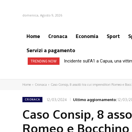
domenica, Agosto 9, 2026
Home
Cronaca
Economia
Sport
S
Servizi a pagamento
Incidente sull’A1 a Capua, una vittima:
Napoli, incendio nella sede del Co
TRENDING NOW
Home
Cronaca
Caso Consip, 8 assolti tra cui imprenditori Romeo e Boc
12/03/2024
Ultimo aggiornamento:
12/03/2
CRONACA
Caso Consip, 8 asso
Romeo e Bocchino