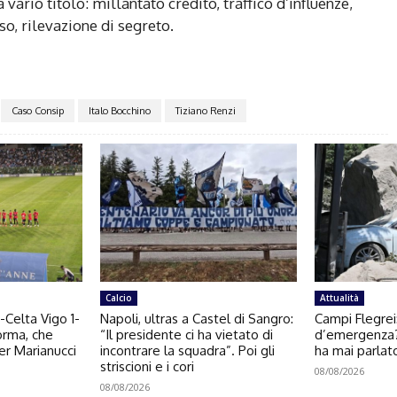
 vario titolo: millantato credito, traffico d’influenze,
o, rilevazione di segreto.
Caso Consip
Italo Bocchino
Tiziano Renzi
Calcio
Attualità
-Celta Vigo 1-
Napoli, ultras a Castel di Sangro:
Campi Flegrei:
forma, che
“Il presidente ci ha vietato di
d’emergenza
per Marianucci
incontrare la squadra”. Poi gli
ha mai parlat
striscioni e i cori
08/08/2026
08/08/2026