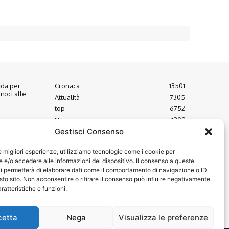
fida per
Cronaca
13501
moci alle
Attualità
7305
top
6752
News
4209
to consolato
Cultura
2871
Gestisci Consenso
epubblica
Calcio
2014
rio
le migliori esperienze, utilizziamo tecnologie come i cookie per
Economia
1933
e/o accedere alle informazioni del dispositivo. Il consenso a queste
Spettacoli
1932
i permetterà di elaborare dati come il comportamento di navigazione o ID
uovo
sto sito. Non acconsentire o ritirare il consenso può influire negativamente
à U.N.I.C.A.
ratteristiche e funzioni.
cetta
Nega
Visualizza le preferenze