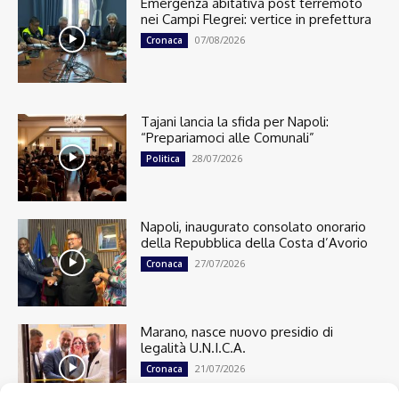
Emergenza abitativa post terremoto
nei Campi Flegrei: vertice in prefettura
07/08/2026
Cronaca
Tajani lancia la sfida per Napoli:
“Prepariamoci alle Comunali”
28/07/2026
Politica
Napoli, inaugurato consolato onorario
della Repubblica della Costa d’Avorio
27/07/2026
Cronaca
Marano, nasce nuovo presidio di
legalità U.N.I.C.A.
21/07/2026
Cronaca