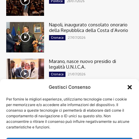
28/07/2026
Politica
Napoli, inaugurato consolato onorario
della Repubblica della Costa d’Avorio
27/07/2026
Cronaca
Marano, nasce nuovo presidio di
legalità U.N.I.C.A.
21/07/2026
Cronaca
Gestisci Consenso
Per fornire le migliori esperienze, utilizziamo tecnologie come i cookie
Cronaca
13501
per memorizzare e/o accedere alle informazioni del dispositivo. Il
Attualità
7304
consenso a queste tecnologie ci permetterà di elaborare dati come il
top
6751
comportamento di navigazione o ID unici su questo sito. Non
acconsentire o ritirare il consenso può influire negativamente su alcune
News
4209
caratteristiche e funzioni.
Cultura
2871
Calcio
2011