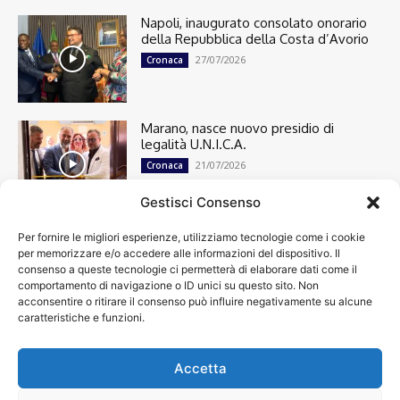
Napoli, inaugurato consolato onorario
della Repubblica della Costa d’Avorio
27/07/2026
Cronaca
Marano, nasce nuovo presidio di
legalità U.N.I.C.A.
21/07/2026
Cronaca
Gestisci Consenso
Per fornire le migliori esperienze, utilizziamo tecnologie come i cookie
Cronaca
13498
per memorizzare e/o accedere alle informazioni del dispositivo. Il
Attualità
7303
consenso a queste tecnologie ci permetterà di elaborare dati come il
top
6750
comportamento di navigazione o ID unici su questo sito. Non
acconsentire o ritirare il consenso può influire negativamente su alcune
News
4209
caratteristiche e funzioni.
Cultura
2870
Calcio
2010
Economia
1933
Accetta
Spettacoli
1932