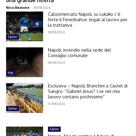
una grande novità
Nico Bastone
-
08/08/2026
Calciomercato Napoli, su Lukaku c’è
forte il Fenerbahce: legali al lavoro per
la trattativa
08/08/2026
Calcio
Napoli, incendio nella sede del
Consiglio comunale
08/08/2026
top
Esclusiva – Napoli, Branchini a Castel di
Sangro: “Gabriel Jesus? I se nel mio
lavoro contano pochissimo”
07/08/2026
Calcio
Calcio