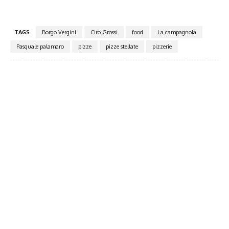
TAGS
Borgo Vergini
Ciro Grossi
food
La campagnola
Pasquale palamaro
pizze
pizze stellate
pizzerie