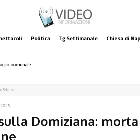
pettacoli
Politica
Tg Settimanale
Chiesa di Nap
siglio comunale
ve 54enne
/2025
 sulla Domiziana: morta
nne