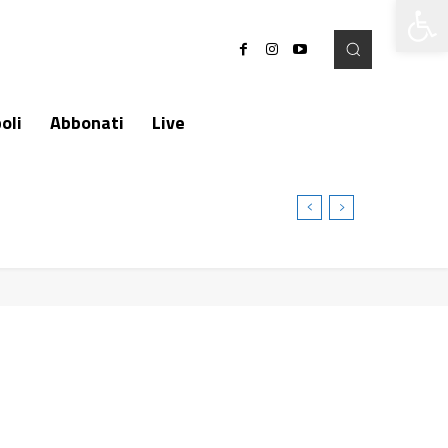
Apri la 
oli
Abbonati
Live