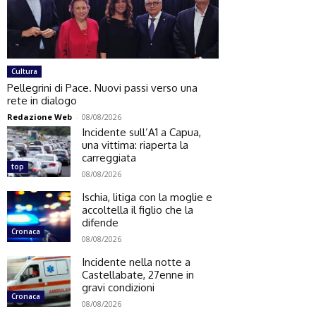
Cultura
Pellegrini di Pace. Nuovi passi verso una
rete in dialogo
Redazione Web
-
08/08/2026
Incidente sull’A1 a Capua,
una vittima: riaperta la
carreggiata
top
08/08/2026
Ischia, litiga con la moglie e
accoltella il figlio che la
difende
Cronaca
08/08/2026
Incidente nella notte a
Castellabate, 27enne in
gravi condizioni
Cronaca
08/08/2026