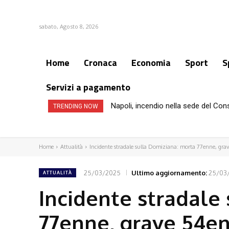
sabato, Agosto 8, 2026
Home
Cronaca
Economia
Sport
S
Servizi a pagamento
Napoli, incendio nella sede del Con
TRENDING NOW
Home
Attualità
Incidente stradale sulla Domiziana: morta 77enne, gra
25/03/2025
Ultimo aggiornamento:
25/03
ATTUALITÀ
Incidente stradale
77enne, grave 54e