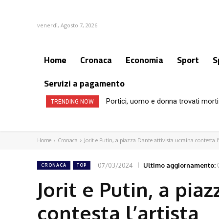
venerdì, Agosto 7, 2026
Home
Cronaca
Economia
Sport
S
Servizi a pagamento
Portici, uomo e donna trovati morti
TRENDING NOW
Home
Cronaca
Jorit e Putin, a piazza Dante attivista ucraina contesta l'
07/03/2024
Ultimo aggiornamento:
CRONACA
TOP
Jorit e Putin, a pia
contesta l’artista