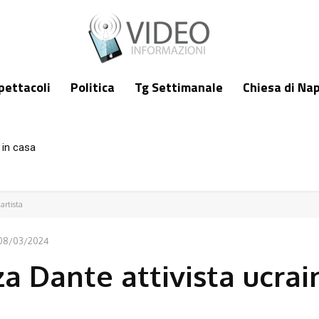
pettacoli
Politica
Tg Settimanale
Chiesa di Nap
 in casa
artista
08/03/2024
zza Dante attivista ucrai