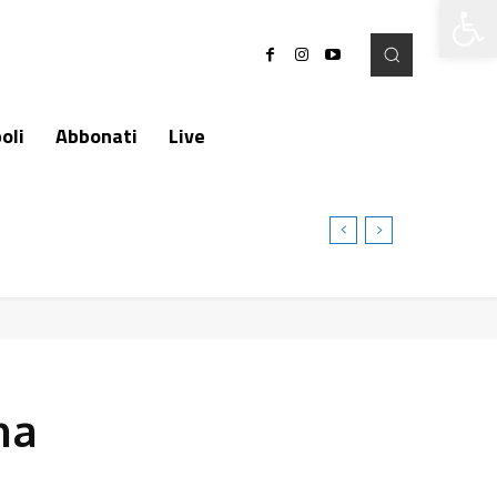
Apri la 
oli
Abbonati
Live
na