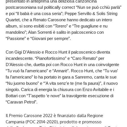
presentato in anteprima
una deliziosa canzoncina
postcarosoniana sul politically correct “Nun se può cchiù parlà”
e poi “Il babà è una cosa seria”; Peppe Servillo & Solis String
Quartet, che a Renato Carosone hanno dedicato un intero
album, si sono esibiti con “Torero” e “Tre guagliune e nu
mandolino”; Alan Sorrenti è salito in palcoscenico con
“Passione” e “Giovani per sempre”.
Con Gigi D’Alessio e Rocco Hunt il palcoscenico diventa
incandescente. “Pianofortissimo” e “Caro Renato” per
D’Alessio che, duetta poi con Rocco Hunt in una coinvolgente
“Tu vuò fa l’americano” e “Annarè”. Rocco Hunt, che “Tu vuo’
fa l’americano” lo ha portato in gara a Sanremo, canta le sue
“Nu juorno buono” e “’A vita senz’e te (me fa paura)”, il nuovo
singolo. Carica di energia la chiusura con Enzo Avitabile e i
Bottari con “T’aspetto ‘e nove” la travolgente esecuzione di
“Caravan Petrol”.
Il Premio Carosone 2022 è finanziato dalla Regione
Campania (POC 2014-2020), prodotto e promosso