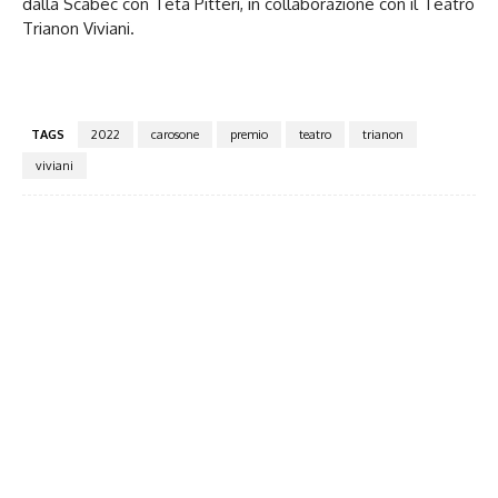
dalla Scabec con Teta Pitteri, in collaborazione con il Teatro
Trianon Viviani.
TAGS
2022
carosone
premio
teatro
trianon
viviani