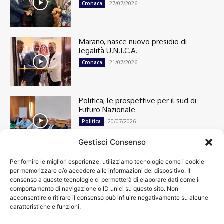
27/07/2026
Cronaca
Marano, nasce nuovo presidio di
legalità U.N.I.C.A.
21/07/2026
Cronaca
Politica, le prospettive per il sud di
Futuro Nazionale
20/07/2026
Politica
Gestisci Consenso
Per fornire le migliori esperienze, utilizziamo tecnologie come i cookie
Cronaca
13482
per memorizzare e/o accedere alle informazioni del dispositivo. Il
Attualità
7296
consenso a queste tecnologie ci permetterà di elaborare dati come il
top
6744
comportamento di navigazione o ID unici su questo sito. Non
acconsentire o ritirare il consenso può influire negativamente su alcune
News
4208
caratteristiche e funzioni.
Cultura
2869
Calcio
1995