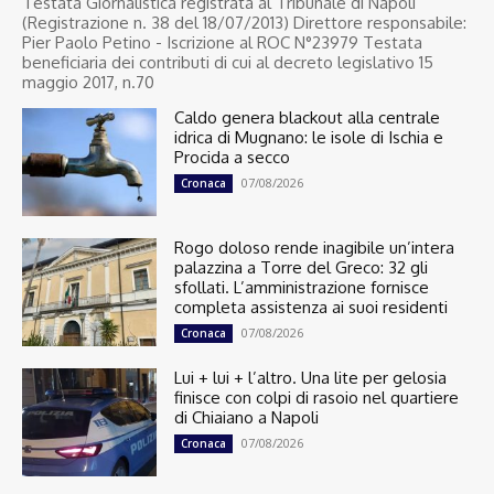
Testata Giornalistica registrata al Tribunale di Napoli
(Registrazione n. 38 del 18/07/2013) Direttore responsabile:
Pier Paolo Petino - Iscrizione al ROC N°23979 Testata
beneficiaria dei contributi di cui al decreto legislativo 15
maggio 2017, n.70
Caldo genera blackout alla centrale
idrica di Mugnano: le isole di Ischia e
Procida a secco
07/08/2026
Cronaca
Rogo doloso rende inagibile un’intera
palazzina a Torre del Greco: 32 gli
sfollati. L’amministrazione fornisce
completa assistenza ai suoi residenti
07/08/2026
Cronaca
Lui + lui + l’altro. Una lite per gelosia
finisce con colpi di rasoio nel quartiere
di Chiaiano a Napoli
07/08/2026
Cronaca