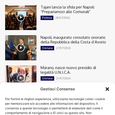
Tajani lancia la sfida per Napoli:
“Prepariamoci alle Comunali”
28/07/2026
Politica
Napoli, inaugurato consolato onorario
della Repubblica della Costa d’Avorio
27/07/2026
Cronaca
Marano, nasce nuovo presidio di
legalità U.N.I.C.A.
21/07/2026
Cronaca
Gestisci Consenso
Per fornire le migliori esperienze, utilizziamo tecnologie come i cookie
Cronaca
13498
per memorizzare e/o accedere alle informazioni del dispositivo. Il
Attualità
7303
consenso a queste tecnologie ci permetterà di elaborare dati come il
top
6748
comportamento di navigazione o ID unici su questo sito. Non