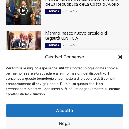
della Repubblica della Costa d’Avorio
27/07/2026
Cronaca
Marano, nasce nuovo presidio di
legalità U.N.I.C.A.
21/07/2026
Cronaca
Gestisci Consenso
Per fornire le migliori esperienze, utilizziamo tecnologie come i cookie
Cronaca
13498
per memorizzare e/o accedere alle informazioni del dispositivo. Il
Attualità
7303
consenso a queste tecnologie ci permetterà di elaborare dati come il
top
6749
comportamento di navigazione o ID unici su questo sito. Non
acconsentire o ritirare il consenso può influire negativamente su alcune
News
4209
caratteristiche e funzioni.
Cultura
2870
Calcio
2008
Economia
1933
Accetta
Spettacoli
1932
Nega