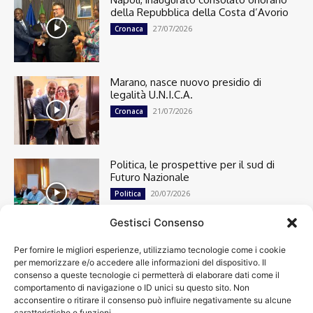
della Repubblica della Costa d’Avorio
27/07/2026
Cronaca
Marano, nasce nuovo presidio di
legalità U.N.I.C.A.
21/07/2026
Cronaca
Politica, le prospettive per il sud di
Futuro Nazionale
20/07/2026
Politica
Gestisci Consenso
Per fornire le migliori esperienze, utilizziamo tecnologie come i cookie
Cronaca
13491
per memorizzare e/o accedere alle informazioni del dispositivo. Il
Attualità
7299
consenso a queste tecnologie ci permetterà di elaborare dati come il
top
6745
comportamento di navigazione o ID unici su questo sito. Non
acconsentire o ritirare il consenso può influire negativamente su alcune
News
4208
caratteristiche e funzioni.