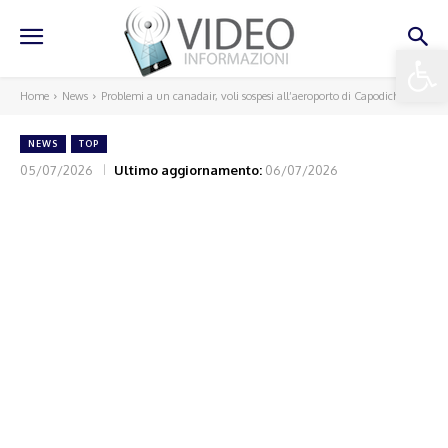
Apri la 
Home
News
Problemi a un canadair, voli sospesi all’aeroporto di Capodichino
NEWS
TOP
05/07/2026
Ultimo aggiornamento:
06/07/2026