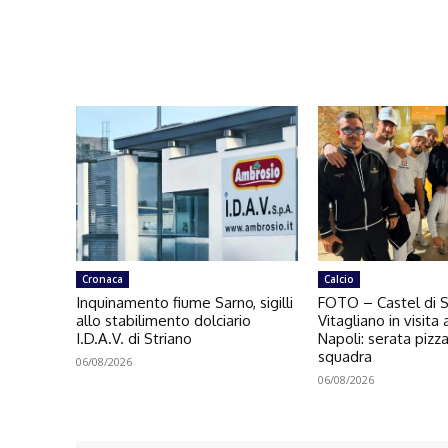
Cronaca
Calcio
Inquinamento fiume Sarno, sigilli
FOTO – Castel di 
allo stabilimento dolciario
Vitagliano in visita a
I.D.A.V. di Striano
Napoli: serata pizz
squadra
06/08/2026
06/08/2026