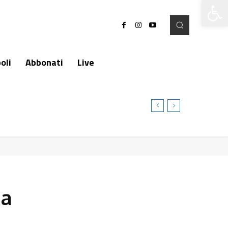
Apri la 
oli
Abbonati
Live
la