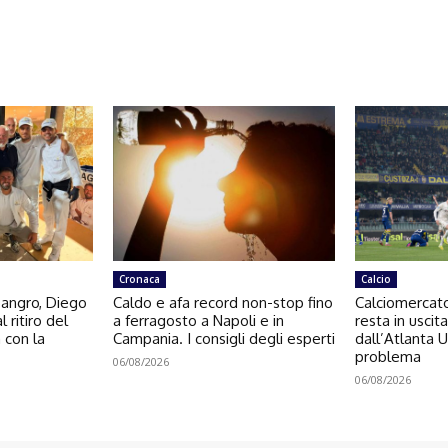
Cronaca
Calcio
Sangro, Diego
Caldo e afa record non-stop fino
Calciomercato
l ritiro del
a ferragosto a Napoli e in
resta in usci
a con la
Campania. I consigli degli esperti
dall’Atlanta 
problema
06/08/2026
06/08/2026