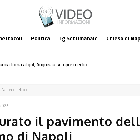
pettacoli
Politica
Tg Settimanale
Chiesa di Nap
ucca torna al gol, Anguissa sempre meglio
l Patrono di Napoli
2026
urato il pavimento del
no di Napoli