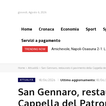
giovedì, Agosto 6, 2026
Home
Cronaca
Economia
Sport
S
Servizi a pagamento
Amichevole, Napoli-Osasuna 2-1: L
TRENDING NOW
Home
Attualità
San Gennaro, restaurato il pavimento della Cappella de
18/06/2026
Ultimo aggiornamento:
18/06/
ATTUALITÀ
San Gennaro, resta
Cappella del Patro