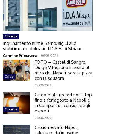
Cronaca
Inquinamento fiume Sarno, sigilli allo
stabilimento dolciario I.D.A.V. di Striano
Carmine Primavera
-
06/08/2026
FOTO – Castel di Sangro,
Diego Vitagliano in visita al
ritiro del Napoli: serata pizza
Calcio
con la squadra
06/08/2026
Caldo e afa record non-stop
fino a ferragosto a Napoli e
in Campania. I consigli degli
Cronaca
esperti
06/08/2026
Calciomercato Napoli,
Lukaku resta in uscita: