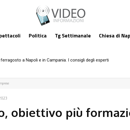
pettacoli
Politica
Tg Settimanale
Chiesa di Nap
ragosto a Napoli e in Campania. I consigli degli esperti
ucca torna al gol, Anguissa sempre meglio
imprese
2023
o, obiettivo più formaz