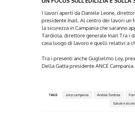
UN FOCUS SULL’EDILIZIA E SULLA
I lavori aperti da Daniele Leone, diretto
presidente Inail. Al centro dei lavori un
la sicurezza in Campania che saranno ap
Tardiola, direttore generale Inail Tra i
casa luogo di lavoro e quelli relativi a ch
Tra i presenti anche Guglielmo Loy, presi
Della Gatta presidente ANCE Campania.
TAGS
ance campania
Andrea Tardiola
Fran
Salute e sicure