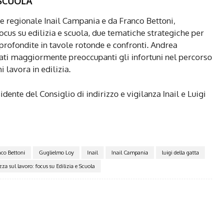
 SCUOLA
re regionale Inail Campania e da Franco Bettoni,
 focus su edilizia e scuola, due tematiche strategiche per
profondite in tavole rotonde e confronti. Andrea
 dati maggiormente preoccupanti gli infortuni nel percorso
i lavora in edilizia.
dente del Consiglio di indirizzo e vigilanza Inail e Luigi
co Bettoni
Guglielmo Loy
Inail
Inail Campania
luigi della gatta
zza sul lavoro: focus su Edilizia e Scuola