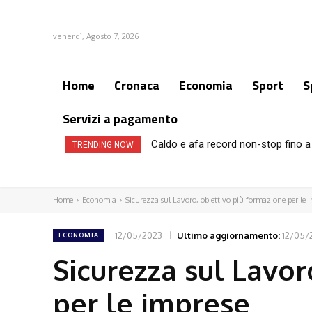
venerdì, Agosto 7, 2026
Home
Cronaca
Economia
Sport
S
Servizi a pagamento
Caldo e afa record non-stop fino a fer
Amichevole, Napoli-Osasuna 2-1: L
TRENDING NOW
Home
Economia
Sicurezza sul Lavoro, obiettivo più formazione per le 
12/05/2023
Ultimo aggiornamento:
12/05/
ECONOMIA
Sicurezza sul Lavor
per le imprese