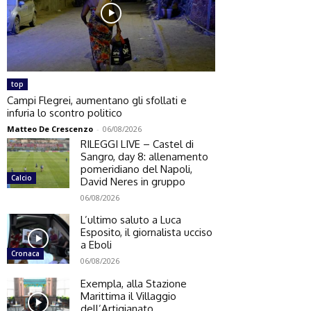
top
Campi Flegrei, aumentano gli sfollati e
infuria lo scontro politico
Matteo De Crescenzo
-
06/08/2026
RILEGGI LIVE – Castel di
Sangro, day 8: allenamento
pomeridiano del Napoli,
Calcio
David Neres in gruppo
06/08/2026
L’ultimo saluto a Luca
Esposito, il giornalista ucciso
a Eboli
Cronaca
06/08/2026
Exempla, alla Stazione
Marittima il Villaggio
dell’Artigianato