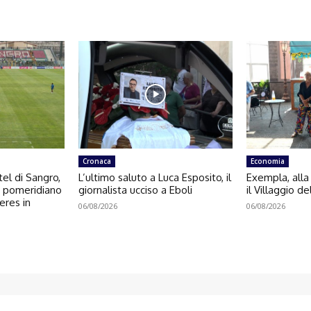
Cronaca
Economia
el di Sangro,
L’ultimo saluto a Luca Esposito, il
Exempla, alla
o pomeridiano
giornalista ucciso a Eboli
il Villaggio de
eres in
06/08/2026
06/08/2026