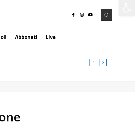
Apri la 
oli
Abbonati
Live
ione