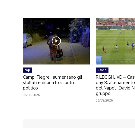
top
Calcio
Campi Flegrei, aumentano gli
RILEGGI LIVE – Cast
sfollati e infuria lo scontro
day 8: allenament
politico
del Napoli, David N
gruppo
06/08/2026
06/08/2026