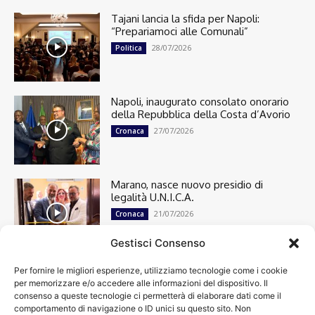
Tajani lancia la sfida per Napoli:
“Prepariamoci alle Comunali”
28/07/2026
Politica
Napoli, inaugurato consolato onorario
della Repubblica della Costa d’Avorio
27/07/2026
Cronaca
Marano, nasce nuovo presidio di
legalità U.N.I.C.A.
21/07/2026
Cronaca
Gestisci Consenso
Per fornire le migliori esperienze, utilizziamo tecnologie come i cookie
Cronaca
13501
per memorizzare e/o accedere alle informazioni del dispositivo. Il
Attualità
7305
consenso a queste tecnologie ci permetterà di elaborare dati come il
top
6752
comportamento di navigazione o ID unici su questo sito. Non