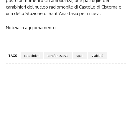
posto al momento Un’ambulanza, due pattuglie dei
carabinieri del nucleo radiomobile di Castello di Cisterna e
una della Stazione di Sant’Anastasia per i rilievi.
Notizia in aggiornamento
TAGS
carabinieri
sant'anastasia
spari
viabilità