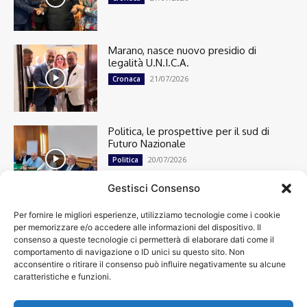
Marano, nasce nuovo presidio di
legalità U.N.I.C.A.
21/07/2026
Cronaca
Politica, le prospettive per il sud di
Futuro Nazionale
20/07/2026
Politica
Gestisci Consenso
Per fornire le migliori esperienze, utilizziamo tecnologie come i cookie
Cronaca
13492
per memorizzare e/o accedere alle informazioni del dispositivo. Il
Attualità
7299
consenso a queste tecnologie ci permetterà di elaborare dati come il
top
6746
comportamento di navigazione o ID unici su questo sito. Non
acconsentire o ritirare il consenso può influire negativamente su alcune
News
4208
caratteristiche e funzioni.
Cultura
2869
Calcio
2000