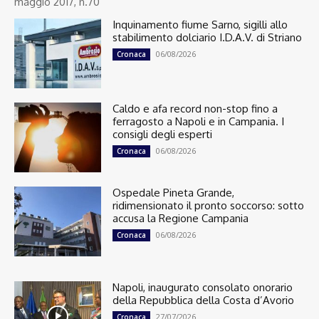
maggio 2017, n.70
Inquinamento fiume Sarno, sigilli allo
stabilimento dolciario I.D.A.V. di Striano
06/08/2026
Cronaca
Caldo e afa record non-stop fino a
ferragosto a Napoli e in Campania. I
consigli degli esperti
06/08/2026
Cronaca
Ospedale Pineta Grande,
ridimensionato il pronto soccorso: sotto
accusa la Regione Campania
06/08/2026
Cronaca
Napoli, inaugurato consolato onorario
della Repubblica della Costa d’Avorio
27/07/2026
Cronaca