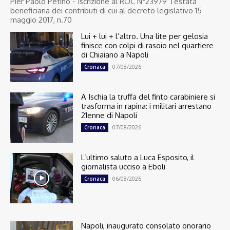
Pier Paolo Petino - Iscrizione al ROC N°23979 Testata
beneficiaria dei contributi di cui al decreto legislativo 15
maggio 2017, n.70
Lui + lui + l’altro. Una lite per gelosia
finisce con colpi di rasoio nel quartiere
di Chiaiano a Napoli
07/08/2026
Cronaca
A Ischia la truffa del finto carabiniere si
trasforma in rapina: i militari arrestano
21enne di Napoli
07/08/2026
Cronaca
L’ultimo saluto a Luca Esposito, il
giornalista ucciso a Eboli
06/08/2026
Cronaca
Napoli, inaugurato consolato onorario