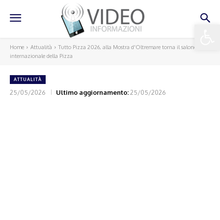
Apri la 
Home
Attualità
Tutto Pizza 2026, alla Mostra d'Oltremare torna il salone
internazionale della Pizza
ATTUALITÀ
25/05/2026
Ultimo aggiornamento:
25/05/2026