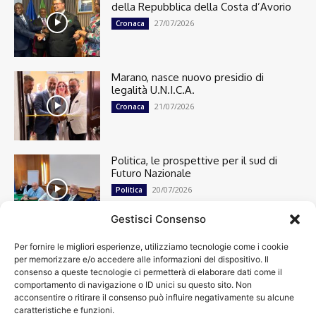
della Repubblica della Costa d’Avorio
27/07/2026
Cronaca
Marano, nasce nuovo presidio di
legalità U.N.I.C.A.
21/07/2026
Cronaca
Politica, le prospettive per il sud di
Futuro Nazionale
20/07/2026
Politica
Gestisci Consenso
Per fornire le migliori esperienze, utilizziamo tecnologie come i cookie
Cronaca
13495
per memorizzare e/o accedere alle informazioni del dispositivo. Il
Attualità
7301
consenso a queste tecnologie ci permetterà di elaborare dati come il
top
6746
comportamento di navigazione o ID unici su questo sito. Non
acconsentire o ritirare il consenso può influire negativamente su alcune
News
4209
caratteristiche e funzioni.
Cultura
2870