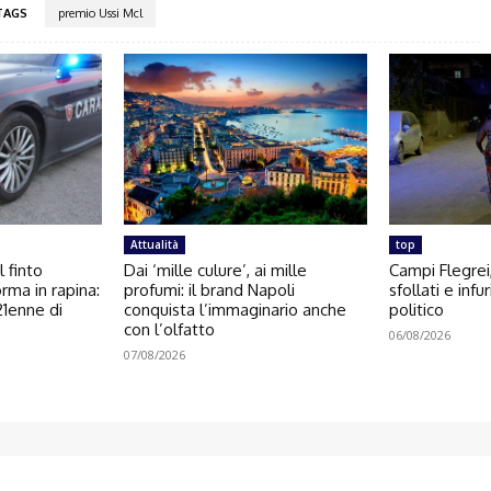
TAGS
premio Ussi Mcl
Attualità
top
l finto
Dai ‘mille culure’, ai mille
Campi Flegrei
orma in rapina:
profumi: il brand Napoli
sfollati e infu
 21enne di
conquista l’immaginario anche
politico
con l’olfatto
06/08/2026
07/08/2026