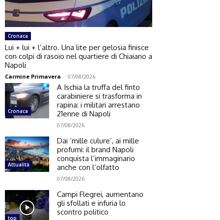
Cronaca
Lui + lui + l’altro. Una lite per gelosia finisce
con colpi di rasoio nel quartiere di Chiaiano a
Napoli
Carmine Primavera
-
07/08/2026
A Ischia la truffa del finto
carabiniere si trasforma in
rapina: i militari arrestano
Cronaca
21enne di Napoli
07/08/2026
Dai ‘mille culure’, ai mille
profumi: il brand Napoli
conquista l’immaginario
Attualità
anche con l’olfatto
07/08/2026
Campi Flegrei, aumentano
gli sfollati e infuria lo
scontro politico
top