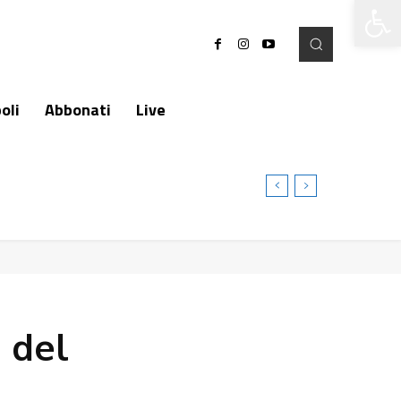
Apri la 
oli
Abbonati
Live
 del