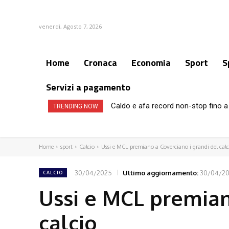
venerdì, Agosto 7, 2026
Home
Cronaca
Economia
Sport
S
Servizi a pagamento
Caldo e afa record non-stop fino a 
TRENDING NOW
Home
sport
Calcio
Ussi e MCL premiano a Coverciano i grandi del calc
30/04/2025
Ultimo aggiornamento:
30/04/2
CALCIO
Ussi e MCL premian
calcio