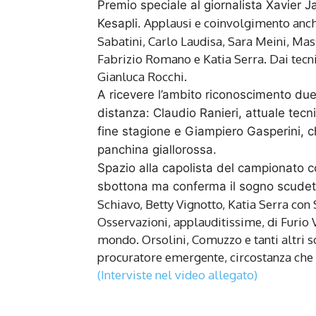
Premio speciale al giornalista Xavier J
Applausi e coinvolgimento anche
Kesapli.
Sabatini, Carlo Laudisa, Sara Meini, Ma
Fabrizio Romano e Katia Serra. Dai tecni
Gianluca Rocchi.
A ricevere l’ambito riconoscimento due
distanza: Claudio Ranieri, attuale tec
fine stagione e Giampiero Gasperini, c
panchina giallorossa.
Spazio alla capolista del campionato c
sbottona ma conferma il sogno scudett
Schiavo, Betty Vignotto, Katia Serra con 
Osservazioni, applauditissime, di Furio V
mondo. Orsolini, Comuzzo e tanti altri so
procuratore emergente, circostanza che s
(Interviste nel video allegato)