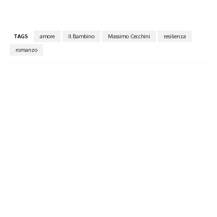
TAGS
amore
Il Bambino
Massimo Cecchini
resilienza
romanzo