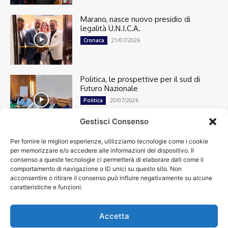
Marano, nasce nuovo presidio di
legalità U.N.I.C.A.
21/07/2026
Cronaca
Politica, le prospettive per il sud di
Futuro Nazionale
20/07/2026
Politica
Gestisci Consenso
Per fornire le migliori esperienze, utilizziamo tecnologie come i cookie
Cronaca
13492
per memorizzare e/o accedere alle informazioni del dispositivo. Il
Attualità
7299
consenso a queste tecnologie ci permetterà di elaborare dati come il
top
6746
comportamento di navigazione o ID unici su questo sito. Non
acconsentire o ritirare il consenso può influire negativamente su alcune
News
4208
caratteristiche e funzioni.
Cultura
2869
Calcio
2000
Spettacoli
1932
Accetta
Economia
1932