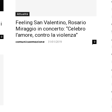
Attualità
Feeling San Valentino, Rosario
i
Miraggio in concerto: “Celebro
l’amore, contro la violenza”
0
comunicaemozione
-
31/01/2019
0