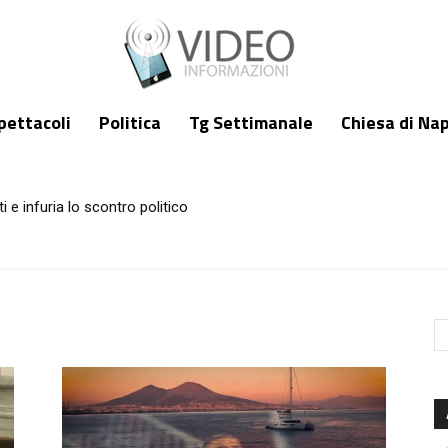
pettacoli
Politica
Tg Settimanale
Chiesa di Nap
i e infuria lo scontro politico
 a ferragosto a Napoli e in Campania. I consigli degli esperti