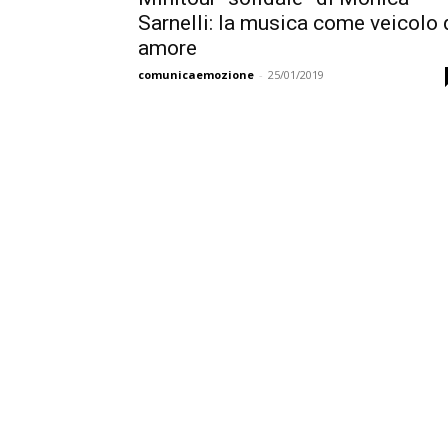
Sarnelli: la musica come veicolo 
amore
comunicaemozione
-
25/01/2019