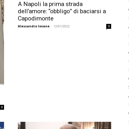
A Napoli la prima strada
dell’amore: “obbligo” di baciarsi a
Capodimonte
Alessandro Iovane
-
12/01/2022
0
0