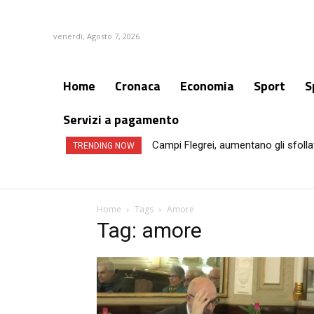
venerdì, Agosto 7, 2026
Home
Cronaca
Economia
Sport
S
Servizi a pagamento
Campi Flegrei, aumentano gli sfollat
Caldo e afa record non-stop fino
TRENDING NOW
Home
Tags
Amore
Tag: amore