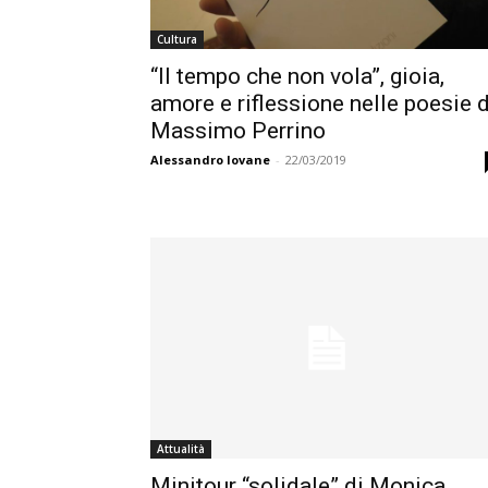
Cultura
“Il tempo che non vola”, gioia,
amore e riflessione nelle poesie d
Massimo Perrino
Alessandro Iovane
-
22/03/2019
Attualità
Minitour “solidale” di Monica