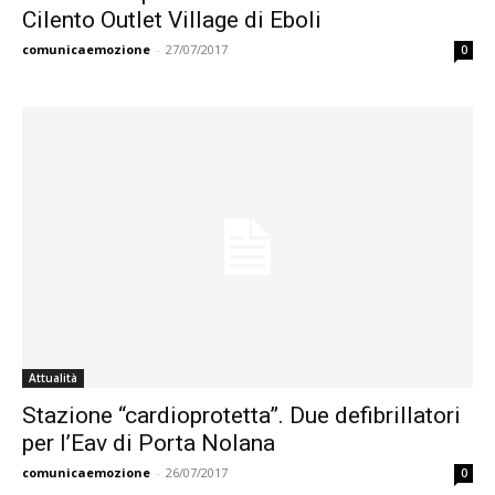
Cilento Outlet Village di Eboli
comunicaemozione
-
27/07/2017
0
Attualità
Stazione “cardioprotetta”. Due defibrillatori
per l’Eav di Porta Nolana
comunicaemozione
-
26/07/2017
0