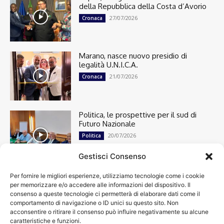
della Repubblica della Costa d’Avorio
27/07/2026
Cronaca
Marano, nasce nuovo presidio di
legalità U.N.I.C.A.
21/07/2026
Cronaca
Politica, le prospettive per il sud di
Futuro Nazionale
20/07/2026
Politica
Gestisci Consenso
Per fornire le migliori esperienze, utilizziamo tecnologie come i cookie
Cronaca
13492
per memorizzare e/o accedere alle informazioni del dispositivo. Il
Attualità
7299
consenso a queste tecnologie ci permetterà di elaborare dati come il
top
6746
comportamento di navigazione o ID unici su questo sito. Non
acconsentire o ritirare il consenso può influire negativamente su alcune
News
4208
caratteristiche e funzioni.