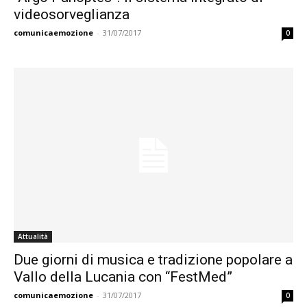
videosorveglianza
comunicaemozione
-
31/07/2017
0
Attualità
Due giorni di musica e tradizione popolare a
Vallo della Lucania con “FestMed”
comunicaemozione
-
31/07/2017
0