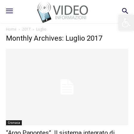
Apri la 
Home
2017
Luglio
Monthly Archives: Luglio 2017
Cronaca
“Argo Panoptes”. Il sistema integrato di