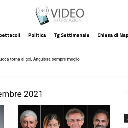
pettacoli
Politica
Tg Settimanale
Chiesa di Nap
ucca torna al gol, Anguissa sempre meglio
ntedosi a Napoli: «Massima attenzione
tembre 2021