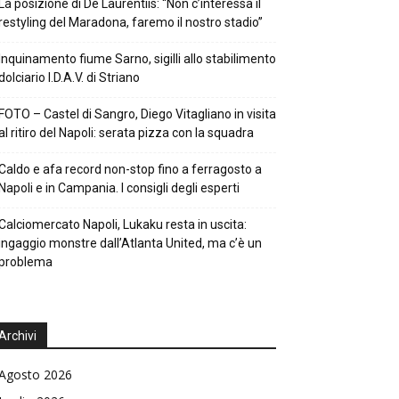
La posizione di De Laurentiis: “Non c’interessa il
restyling del Maradona, faremo il nostro stadio”
Inquinamento fiume Sarno, sigilli allo stabilimento
dolciario I.D.A.V. di Striano
FOTO – Castel di Sangro, Diego Vitagliano in visita
al ritiro del Napoli: serata pizza con la squadra
Caldo e afa record non-stop fino a ferragosto a
Napoli e in Campania. I consigli degli esperti
Calciomercato Napoli, Lukaku resta in uscita:
ingaggio monstre dall’Atlanta United, ma c’è un
problema
Archivi
Agosto 2026