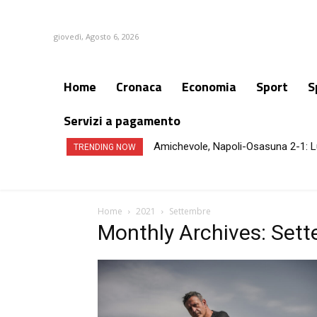
giovedì, Agosto 6, 2026
Home
Cronaca
Economia
Sport
S
Servizi a pagamento
Amichevole, Napoli-Osasuna 2-1: L
Terremoto ai Campi Flegrei, Pia
TRENDING NOW
Home
2021
Settembre
Monthly Archives: Set