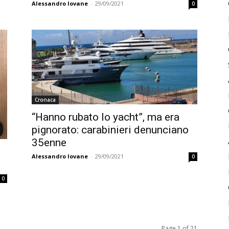
Alessandro Iovane
-
29/09/2021
0
Cronaca
“Hanno rubato lo yacht”, ma era
pignorato: carabinieri denunciano
35enne
Alessandro Iovane
-
29/09/2021
0
0
Page 1 of 21