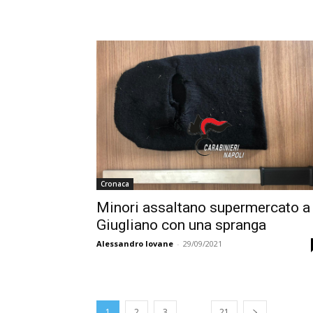
Cronaca
Minori assaltano supermercato a
Giugliano con una spranga
Alessandro Iovane
-
29/09/2021
...
1
2
3
21