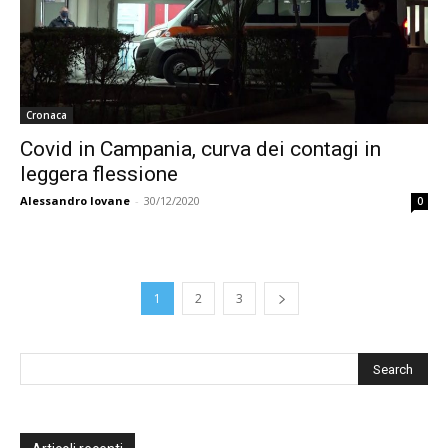
Cronaca
Covid in Campania, curva dei contagi in
leggera flessione
Alessandro Iovane
-
30/12/2020
0
1
2
3