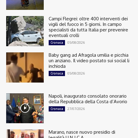
Campi Flegrei: oltre 400 interventi dei
vigili del fuoco in 5 giorni. In campo
specialisti da tutta Italia per prevenire
eventuali crolli
05/08/2026
Cronaca
Baby gang ad Afragola umilia e picchia
un anziano. Il video postato sui social li
inchioda
05/08/2026
Cronaca
Napoli, inaugurato consolato onorario
della Repubblica della Costa d’Avorio
27/07/2026
Cronaca
Marano, nasce nuovo presidio di
legalità U.N.I.C.A.