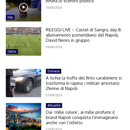
infuria lo scontro politico
06/08/2026
top
RILEGGI LIVE – Castel di Sangro, day 8:
allenamento pomeridiano del Napoli,
David Neres in gruppo
06/08/2026
Calcio
Cronaca
A Ischia la truffa del finto carabiniere si
trasforma in rapina: i militari arrestano
21enne di Napoli
07/08/2026
Attualità
Dai ‘mille culure’, ai mille profumi: il
brand Napoli conquista l’immaginario
anche con l’olfatto
07/08/2026