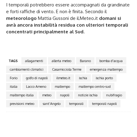
I temporali potrebbero essere accompagnati da grandinate
e forti raffiche di vento. E non è finita. Secondo il
meteorologo
Mattia Gussoni de iLMeteo.it
domani si
avrà ancora instabilità residua con ulteriori temporali
concentrati principalmente al Sud.
TAGS
allagamenti
allerta meteo
Barano
bomba d'acqua
cambiamenti climatici
Casamicciola Terme
emergenza maltempo
Forio
golfo di napoli
ilmeteo.it
ischia
ischia porto
italia
Lacco Ameno
maltempo
maltempo centro-sud
maltempo italia
meteo
napoli
notizie ischia
nubifragio
previsioni meteo
sant’Angelo
temporali
temporali napoli