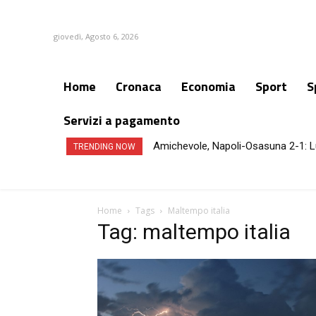
giovedì, Agosto 6, 2026
Home
Cronaca
Economia
Sport
S
Servizi a pagamento
Amichevole, Napoli-Osasuna 2-1: L
TRENDING NOW
Home
Tags
Maltempo italia
Tag: maltempo italia