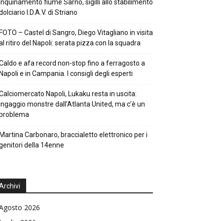
Inquinamento fiume Sarno, sigilli allo stabilimento
dolciario I.D.A.V. di Striano
FOTO – Castel di Sangro, Diego Vitagliano in visita
al ritiro del Napoli: serata pizza con la squadra
Caldo e afa record non-stop fino a ferragosto a
Napoli e in Campania. I consigli degli esperti
Calciomercato Napoli, Lukaku resta in uscita:
ingaggio monstre dall’Atlanta United, ma c’è un
problema
Martina Carbonaro, braccialetto elettronico per i
genitori della 14enne
Archivi
Agosto 2026