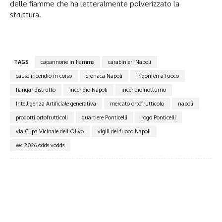
delle fiamme che ha letteralmente polverizzato la
struttura.
TAGS
capannone in fiamme
carabinieri Napoli
cause incendio in corso
cronaca Napoli
frigoriferi a fuoco
hangar distrutto
incendio Napoli
incendio notturno
Intelligenza Artificiale generativa
mercato ortofrutticolo
napoli
prodotti ortofrutticoli
quartiere Ponticelli
rogo Ponticelli
via Cupa Vicinale dell’Olivo
vigili del fuoco Napoli
wc 2026 odds vodds