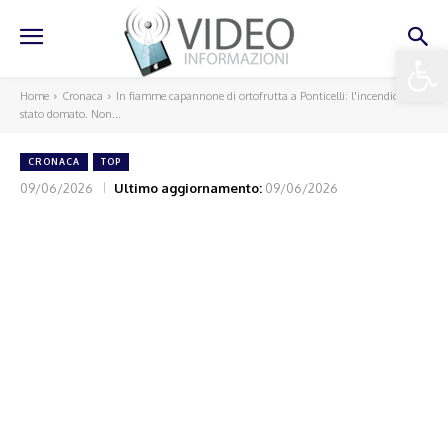
Apri la 
Home
Cronaca
In fiamme capannone di ortofrutta a Ponticelli: l'incendio è
stato domato. Non...
CRONACA
TOP
09/06/2026
Ultimo aggiornamento:
09/06/2026