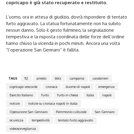
copricapo è già stato recuperato e restituito.
L’uomo, ora in attesa di giudizio, dovrà rispondere di tentato
furto aggravato. La statua fortunatamente non ha subito
nessun danno. Solo il gesto fulmineo, la segnalazione
tempestiva e la risposta coordinata delle forze dell’ordine
hanno chiuso la vicenda in pochi minuti. Ancora una volta
“l’operazione San Gennaro” è fallita.
TAGS
112
arresto
blitz
campania
carabinieri
copricapo vescovile
cronaca
duomo di napoli
emergenza
Esercito Italiano
furto
furto in chiesa
italia
napoli
notizie
notizie su cronaca napoli in italia
Operazione San Gennaro
Patrimonio culturale
San Gennaro
sicurezza
tempestività
tentato furto aggravato
videosorveglianza