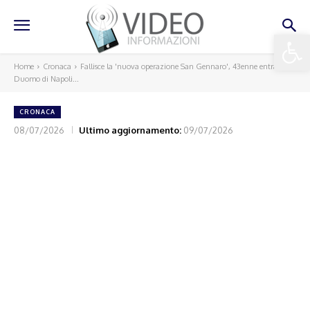
Apri la 
Home
Cronaca
Fallisce la 'nuova operazione San Gennaro', 43enne entra nel
Duomo di Napoli...
CRONACA
08/07/2026
Ultimo aggiornamento:
09/07/2026