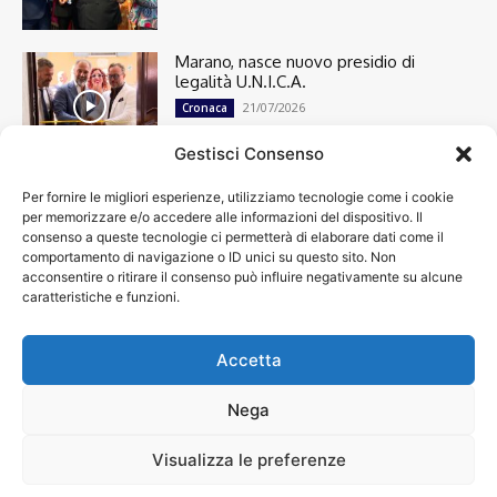
Marano, nasce nuovo presidio di
legalità U.N.I.C.A.
21/07/2026
Cronaca
Gestisci Consenso
Per fornire le migliori esperienze, utilizziamo tecnologie come i cookie
Cronaca
13498
per memorizzare e/o accedere alle informazioni del dispositivo. Il
Attualità
7303
consenso a queste tecnologie ci permetterà di elaborare dati come il
top
6749
comportamento di navigazione o ID unici su questo sito. Non
acconsentire o ritirare il consenso può influire negativamente su alcune
News
4209
caratteristiche e funzioni.
Cultura
2870
Calcio
2008
Economia
1933
Accetta
Spettacoli
1932
Nega
Visualizza le preferenze
Chi siamo
Contatti
Privacy Policy
Accessibilità
© VIDEOINFORMAZIONI