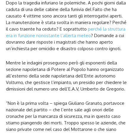
Dopo la tragedia infuriano le polemiche. A pochi giorni dalla
caduta di una delle cabine della funivia del Faito che ha
causato 4 vittime sono ancora tanti gli interrogativi aperti.
La manutenzione è stata svolta in maniera regolare? Perché
il cavo traente ha ceduto? E soprattutto
perché la struttura
era in funzione nonostante l’allerta meteo
? Domande a cui
dovranno dare risposte i magistrati che hanno aperto
un’inchiesta per omicidio e disastro colposo contro ignoti.
Mentre le indagini proseguono però gli esponenti della
sezione napoletana di Potere al Popolo hanno organizzato
all’esterno della sede napoletana dell’Ente autonomo
Volturno, che gestisce l’impianto, un presidio per chiedere le
dimissioni del numero uno dell’E.A.V, Umberto de Gregorio.
“Non è la prima volta – spiega Giuliano Granato, portavoce
nazionale del partito – che l’ente sale agli onori delle
cronache per la mancanza di sicurezza, ma in questo caso
stiamo piangendo dei morti. Troppo spesso le aziende, che
siano private come nel caso del Mottarone o che siano