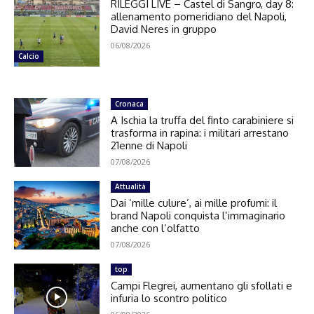
RILEGGI LIVE – Castel di Sangro, day 8:
allenamento pomeridiano del Napoli,
David Neres in gruppo
06/08/2026
Calcio
Cronaca
A Ischia la truffa del finto carabiniere si
trasforma in rapina: i militari arrestano
21enne di Napoli
07/08/2026
Attualità
Dai ‘mille culure’, ai mille profumi: il
brand Napoli conquista l’immaginario
anche con l’olfatto
07/08/2026
top
Campi Flegrei, aumentano gli sfollati e
infuria lo scontro politico