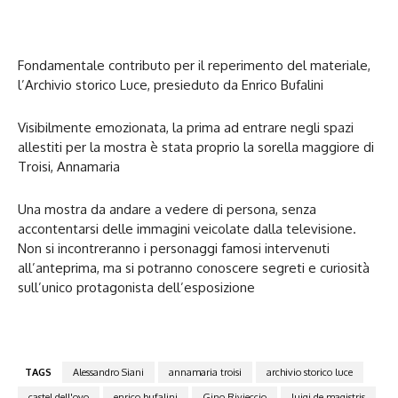
Fondamentale contributo per il reperimento del materiale,
l’Archivio storico Luce, presieduto da Enrico Bufalini
Visibilmente emozionata, la prima ad entrare negli spazi
allestiti per la mostra è stata proprio la sorella maggiore di
Troisi, Annamaria
Una mostra da andare a vedere di persona, senza
accontentarsi delle immagini veicolate dalla televisione.
Non si incontreranno i personaggi famosi intervenuti
all’anteprima, ma si potranno conoscere segreti e curiosità
sull’unico protagonista dell’esposizione
TAGS
Alessandro Siani
annamaria troisi
archivio storico luce
castel dell'ovo
enrico bufalini
Gino Rivieccio
luigi de magistris