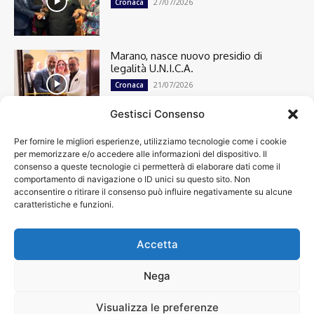
27/07/2026
Cronaca
Marano, nasce nuovo presidio di
legalità U.N.I.C.A.
21/07/2026
Cronaca
Gestisci Consenso
Per fornire le migliori esperienze, utilizziamo tecnologie come i cookie
Cronaca
13501
per memorizzare e/o accedere alle informazioni del dispositivo. Il
Attualità
7305
consenso a queste tecnologie ci permetterà di elaborare dati come il
top
6752
comportamento di navigazione o ID unici su questo sito. Non
acconsentire o ritirare il consenso può influire negativamente su alcune
News
4209
caratteristiche e funzioni.
Cultura
2871
Calcio
2013
Economia
1933
Accetta
Spettacoli
1932
Nega
Visualizza le preferenze
Chi siamo
Contatti
Privacy Policy
Accessibilità