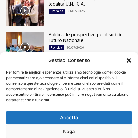
legalità U.N.I.C.A.
21/07/2026
Cronaca
Politica, le prospettive per il sud di
Futuro Nazionale
20/07/2026
Politica
Gestisci Consenso
Per fornire le migliori esperienze, utilizziamo tecnologie come i cookie
Cronaca
13492
per memorizzare e/o accedere alle informazioni del dispositivo. Il
Attualità
7299
consenso a queste tecnologie ci permetterà di elaborare dati come il
top
6746
comportamento di navigazione o ID unici su questo sito. Non
acconsentire o ritirare il consenso può influire negativamente su alcune
News
4208
caratteristiche e funzioni.
Cultura
2869
Calcio
2000
Spettacoli
1932
Accetta
Economia
1932
Nega