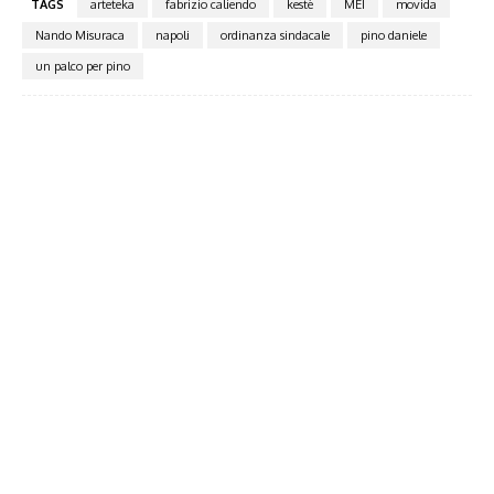
TAGS
arteteka
fabrizio caliendo
kestè
MEI
movida
Nando Misuraca
napoli
ordinanza sindacale
pino daniele
un palco per pino