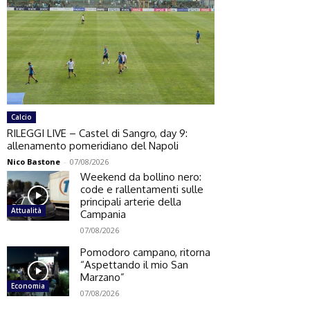
Calcio
RILEGGI LIVE – Castel di Sangro, day 9:
allenamento pomeridiano del Napoli
Nico Bastone
-
07/08/2026
Weekend da bollino nero:
code e rallentamenti sulle
principali arterie della
Attualità
Campania
07/08/2026
Pomodoro campano, ritorna
“Aspettando il mio San
Marzano”
Economia
07/08/2026