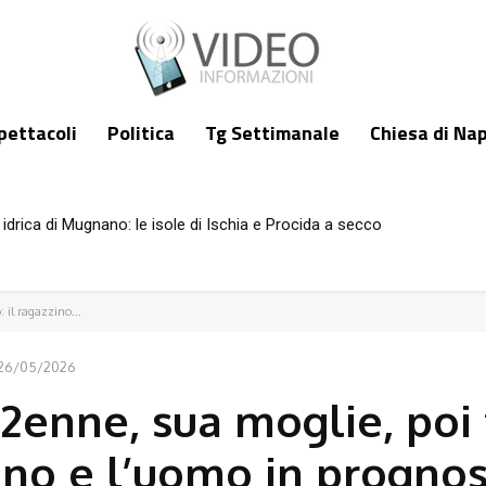
pettacoli
Politica
Tg Settimanale
Chiesa di Nap
idrica di Mugnano: le isole di Ischia e Procida a secco
: il ragazzino...
26/05/2026
 12enne, sua moglie, poi
zzino e l’uomo in prognos