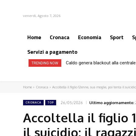
venerdì, Agosto 7, 2026
Home
Cronaca
Economia
Sport
S
Servizi a pagamento
Caldo genera blackout alla centrale 
TRENDING NOW
Home
Cronaca
Accoltella il figlio 12enne, sua moglie, poi tenta il suicidio
26/05/2026
Ultimo aggiornamento:
CRONACA
TOP
Accoltella il figlio
il suicidio: il raga