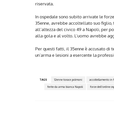
riservata.
In ospedale sono subito arrivate le forze
35enne, avrebbe accoltellato suo figlio, 
all’altezza del civico 49 a Napoli, per po
alla gola e al volto. L’uomo avrebbe agg
Per questi fatti, il 35enne è accusato di 
un’arma e lesioni a esercente la professi
TAGS
12enne torace polmoni
accoltellamento in 
ferite da arma bianca Napoli
forze dell'ordine o