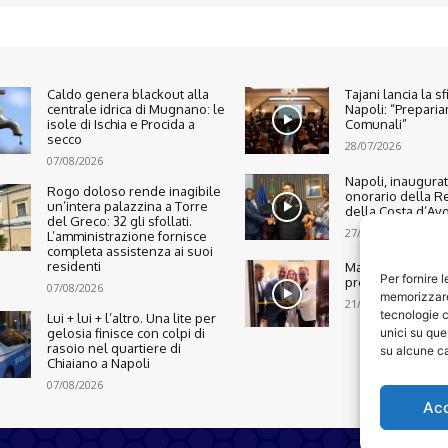
Caldo genera blackout alla
Tajani lancia la s
centrale idrica di Mugnano: le
Napoli: “Preparia
isole di Ischia e Procida a
Comunali”
secco
28/07/2026
07/08/2026
Napoli, inaugura
Rogo doloso rende inagibile
onorario della R
un’intera palazzina a Torre
della Costa d’Avo
del Greco: 32 gli sfollati.
27/07/2026
L’amministrazione fornisce
completa assistenza ai suoi
residenti
Marano, nasce n
Per fornire 
presidio di legalit
07/08/2026
memorizzare 
21/07/2026
tecnologie c
Lui + lui + l’altro. Una lite per
unici su que
gelosia finisce con colpi di
rasoio nel quartiere di
su alcune ca
Chiaiano a Napoli
07/08/2026
Ac