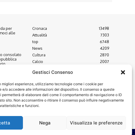
fida per
Cronaca
13498
moci alle
Attualità
7303
top
6748
News
4209
to consolato
Cultura
2870
epubblica
Calcio
2007
rio
Economia
1933
Gestisci Consenso
Spettacoli
1932
uovo
le migliori esperienze, utilizziamo tecnologie come i cookie per
à U.N.I.C.A.
e/o accedere alle informazioni del dispositivo. Il consenso a queste
i permetterà di elaborare dati come il comportamento di navigazione o ID
sto sito. Non acconsentire o ritirare il consenso può influire negativamente
ratteristiche e funzioni.
cetta
Nega
Visualizza le preferenze
© VIDEOINFORMAZIONI