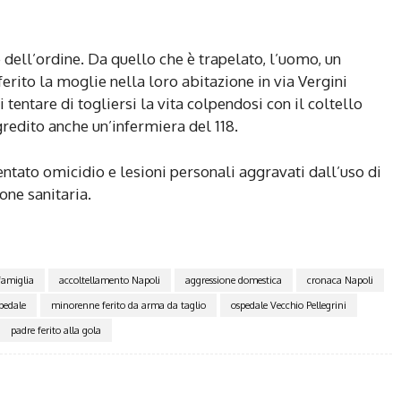
 dell’ordine. Da quello che è trapelato, l’uomo, un
ferito la moglie nella loro abitazione in via Vergini
i tentare di togliersi la vita colpendosi con il coltello
redito anche un’infermiera del 118.
tentato omicidio e lesioni personali aggravati dall’uso di
one sanitaria.
famiglia
accoltellamento Napoli
aggressione domestica
cronaca Napoli
spedale
minorenne ferito da arma da taglio
ospedale Vecchio Pellegrini
padre ferito alla gola