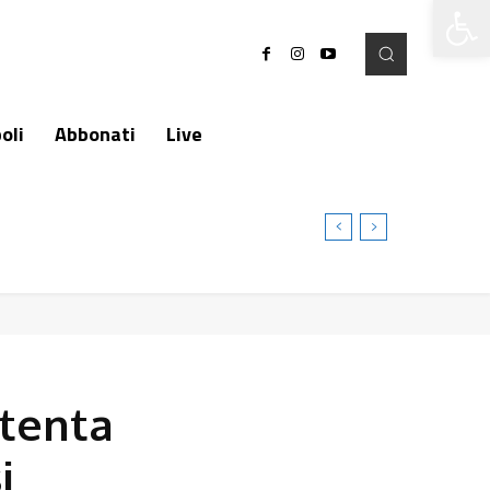
Apri la 
oli
Abbonati
Live
 tenta
i