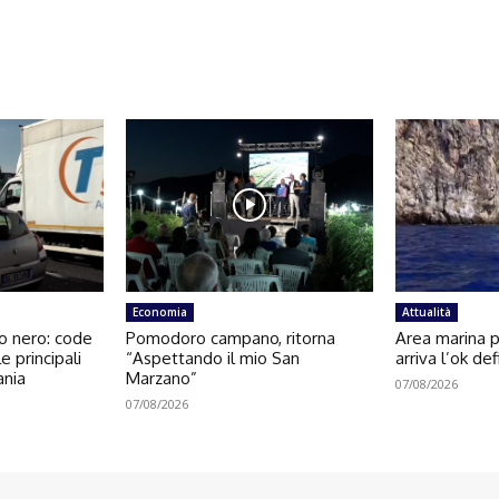
Economia
Attualità
o nero: code
Pomodoro campano, ritorna
Area marina p
e principali
“Aspettando il mio San
arriva l’ok def
ania
Marzano”
07/08/2026
07/08/2026