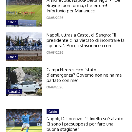
Amichevole, Napoli-Celta Vigo 1-1: De
Bruyne fuori forma, che errore!
Infortunio per Marianucci
08/08/2026
Calcio
Napoli, ultras a Castel di Sangro: “Il
presidente ci ha vietato di incontrare la
squadra”. Poi gli striscioni e i cori
08/08/2026
Calcio
Campi Flegrei: Fico ‘stato
d’emergenza? Governo non ne ha mai
parlato con me’
08/08/2026
Attualità
Calcio
Napoli, Di Lorenzo: “Il livello si è alzato.
Ci sono i presupposti per fare una
buona stagione”