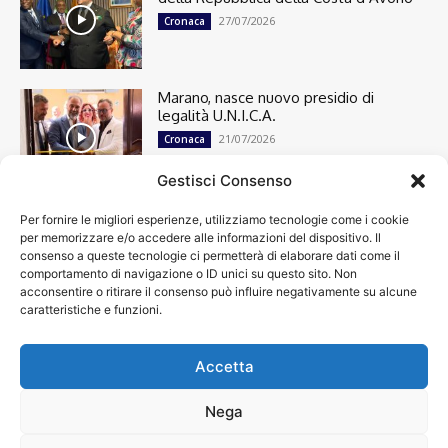
27/07/2026
Cronaca
Marano, nasce nuovo presidio di
legalità U.N.I.C.A.
21/07/2026
Cronaca
Gestisci Consenso
Per fornire le migliori esperienze, utilizziamo tecnologie come i cookie
Cronaca
13501
per memorizzare e/o accedere alle informazioni del dispositivo. Il
Attualità
7305
consenso a queste tecnologie ci permetterà di elaborare dati come il
top
6752
comportamento di navigazione o ID unici su questo sito. Non
acconsentire o ritirare il consenso può influire negativamente su alcune
News
4209
caratteristiche e funzioni.
Cultura
2871
Calcio
2014
Economia
1933
Accetta
Spettacoli
1932
Nega