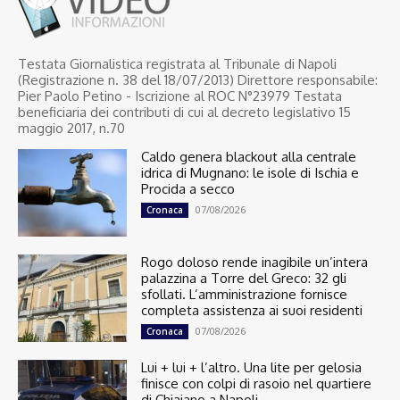
Testata Giornalistica registrata al Tribunale di Napoli
(Registrazione n. 38 del 18/07/2013) Direttore responsabile:
Pier Paolo Petino - Iscrizione al ROC N°23979 Testata
beneficiaria dei contributi di cui al decreto legislativo 15
maggio 2017, n.70
Caldo genera blackout alla centrale
idrica di Mugnano: le isole di Ischia e
Procida a secco
07/08/2026
Cronaca
Rogo doloso rende inagibile un’intera
palazzina a Torre del Greco: 32 gli
sfollati. L’amministrazione fornisce
completa assistenza ai suoi residenti
07/08/2026
Cronaca
Lui + lui + l’altro. Una lite per gelosia
finisce con colpi di rasoio nel quartiere
di Chiaiano a Napoli