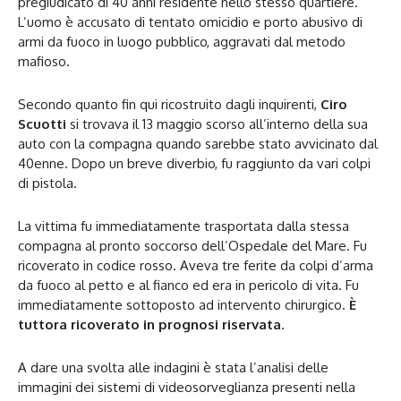
pregiudicato di 40 anni residente nello stesso quartiere.
L’uomo è accusato di tentato omicidio e porto abusivo di
armi da fuoco in luogo pubblico, aggravati dal metodo
mafioso.
Secondo quanto fin qui ricostruito dagli inquirenti,
Ciro
Scuotti
si trovava il 13 maggio scorso all’interno della sua
auto con la compagna quando sarebbe stato avvicinato dal
40enne. Dopo un breve diverbio, fu raggiunto da vari colpi
di pistola.
La vittima fu immediatamente trasportata dalla stessa
compagna al pronto soccorso dell’Ospedale del Mare. Fu
ricoverato in codice rosso. Aveva tre ferite da colpi d’arma
da fuoco al petto e al fianco ed era in pericolo di vita. Fu
immediatamente sottoposto ad intervento chirurgico.
È
tuttora ricoverato in prognosi riservata
.
A dare una svolta alle indagini è stata l’analisi delle
immagini dei sistemi di videosorveglianza presenti nella