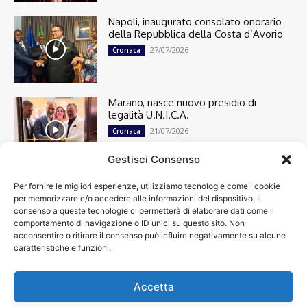
Napoli, inaugurato consolato onorario
della Repubblica della Costa d’Avorio
27/07/2026
Cronaca
Marano, nasce nuovo presidio di
legalità U.N.I.C.A.
21/07/2026
Cronaca
Gestisci Consenso
Per fornire le migliori esperienze, utilizziamo tecnologie come i cookie
Cronaca
13498
per memorizzare e/o accedere alle informazioni del dispositivo. Il
Attualità
7303
consenso a queste tecnologie ci permetterà di elaborare dati come il
top
6749
comportamento di navigazione o ID unici su questo sito. Non
acconsentire o ritirare il consenso può influire negativamente su alcune
News
4209
caratteristiche e funzioni.
Cultura
2870
Calcio
2008
Economia
1933
Accetta
Spettacoli
1932