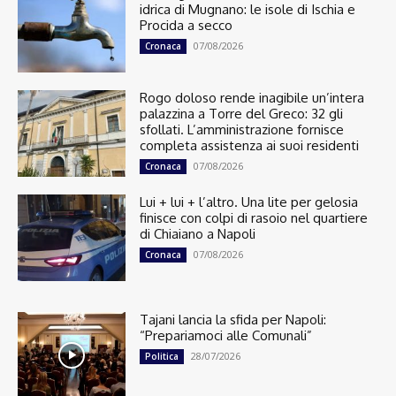
idrica di Mugnano: le isole di Ischia e
Procida a secco
07/08/2026
Cronaca
Rogo doloso rende inagibile un’intera
palazzina a Torre del Greco: 32 gli
sfollati. L’amministrazione fornisce
completa assistenza ai suoi residenti
07/08/2026
Cronaca
Lui + lui + l’altro. Una lite per gelosia
finisce con colpi di rasoio nel quartiere
di Chiaiano a Napoli
07/08/2026
Cronaca
Tajani lancia la sfida per Napoli:
“Prepariamoci alle Comunali”
28/07/2026
Politica