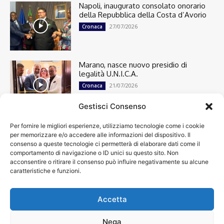
Napoli, inaugurato consolato onorario
della Repubblica della Costa d’Avorio
27/07/2026
Cronaca
Marano, nasce nuovo presidio di
legalità U.N.I.C.A.
21/07/2026
Cronaca
Gestisci Consenso
Per fornire le migliori esperienze, utilizziamo tecnologie come i cookie
Cronaca
13498
per memorizzare e/o accedere alle informazioni del dispositivo. Il
Attualità
7303
consenso a queste tecnologie ci permetterà di elaborare dati come il
top
6749
comportamento di navigazione o ID unici su questo sito. Non
acconsentire o ritirare il consenso può influire negativamente su alcune
News
4209
caratteristiche e funzioni.
Cultura
2870
Calcio
2008
Economia
1933
Accetta
Spettacoli
1932
Nega