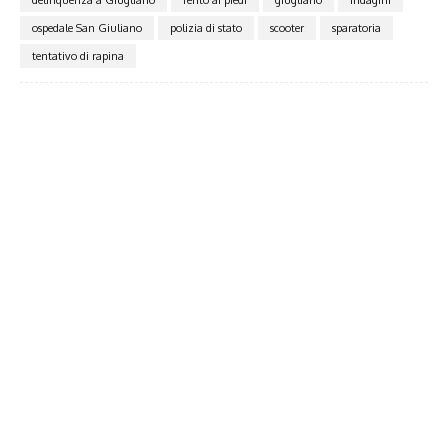
delinquenza a Giugliano
ferito ai piedi
giugliano
indagini
ospedale San Giuliano
polizia di stato
scooter
sparatoria
tentativo di rapina