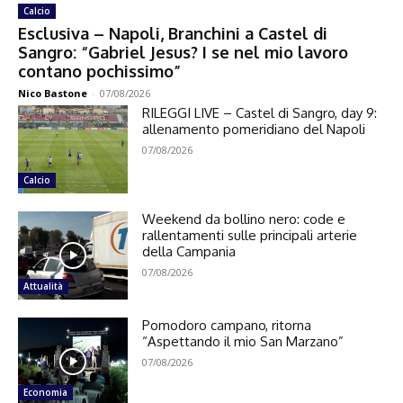
Calcio
Esclusiva – Napoli, Branchini a Castel di
Sangro: “Gabriel Jesus? I se nel mio lavoro
contano pochissimo”
Nico Bastone
-
07/08/2026
RILEGGI LIVE – Castel di Sangro, day 9:
allenamento pomeridiano del Napoli
07/08/2026
Calcio
Weekend da bollino nero: code e
rallentamenti sulle principali arterie
della Campania
07/08/2026
Attualità
Pomodoro campano, ritorna
“Aspettando il mio San Marzano”
07/08/2026
Economia