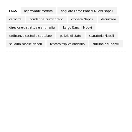
TAGS
aggravante mafiosa
agguato Largo Banchi Nuovi Napoli
camorra
condanna primo grado
cronaca Napoli
decumani
direzione distrettuale antimafia
Largo Banchi Nuovi
ordinanza custodia cautelare
polizia di stato
sparatoria Napoli
squadra mobile Napoli
tentato triplice omicidio
tribunale di napoli