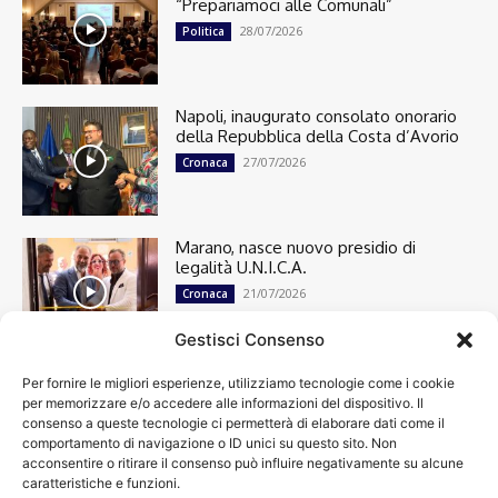
“Prepariamoci alle Comunali”
28/07/2026
Politica
Napoli, inaugurato consolato onorario
della Repubblica della Costa d’Avorio
27/07/2026
Cronaca
Marano, nasce nuovo presidio di
legalità U.N.I.C.A.
21/07/2026
Cronaca
Gestisci Consenso
Per fornire le migliori esperienze, utilizziamo tecnologie come i cookie
Cronaca
13498
per memorizzare e/o accedere alle informazioni del dispositivo. Il
Attualità
7303
consenso a queste tecnologie ci permetterà di elaborare dati come il
top
6749
comportamento di navigazione o ID unici su questo sito. Non
acconsentire o ritirare il consenso può influire negativamente su alcune
News
4209
caratteristiche e funzioni.
Cultura
2870