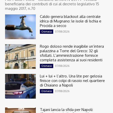
beneficiaria dei contributi di cui al decreto legislativo 15
maggio 2017, n.70
Caldo genera blackout alla centrale
idrica di Mugnano: le isole di Ischia e
Procida a secco
07/08/2026
Cronaca
Rogo doloso rende inagibile un’intera
palazzina a Torre del Greco: 32 gli
sfollati. L’amministrazione fornisce
completa assistenza ai suoi residenti
07/08/2026
Cronaca
Lui + lui + l’altro. Una lite per gelosia
finisce con colpi di rasoio nel quartiere
di Chiaiano a Napoli
07/08/2026
Cronaca
Tajani lancia la sfida per Napoli: