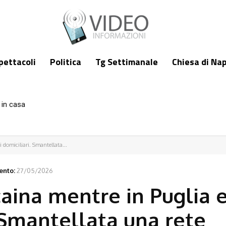
pettacoli
Politica
Tg Settimanale
Chiesa di Nap
 in casa
i domiciliari. Smantellata...
ento:
27/05/2026
caina mentre in Puglia e
. Smantellata una rete