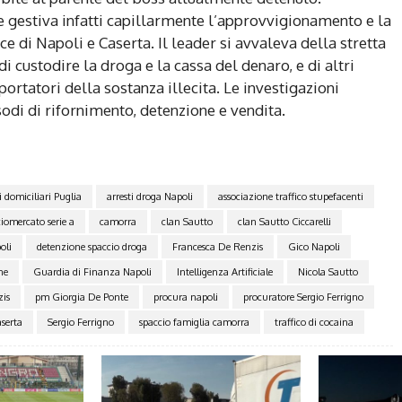
e gestiva infatti capillarmente l’approvvigionamento e la
e di Napoli e Caserta. Il leader si avvaleva della stretta
i custodire la droga e la cassa del denaro, e di altri
portatori della sostanza illecita. Le investigazioni
di di rifornimento, detenzione e vendita.
i domiciliari Puglia
arresti droga Napoli
associazione traffico stupefacenti
ciomercato serie a
camorra
clan Sautto
clan Sautto Ciccarelli
oli
detenzione spaccio droga
Francesca De Renzis
Gico Napoli
ne
Guardia di Finanza Napoli
Intelligenza Artificiale
Nicola Sautto
is
pm Giorgia De Ponte
procura napoli
procuratore Sergio Ferrigno
serta
Sergio Ferrigno
spaccio famiglia camorra
traffico di cocaina