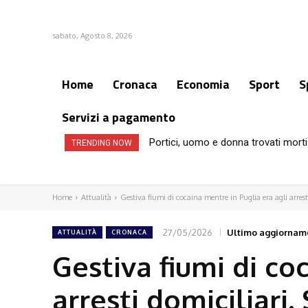
sabato, Agosto 8, 2026
Home
Cronaca
Economia
Sport
S
Servizi a pagamento
Portici, uomo e donna trovati morti
TRENDING NOW
Home
Attualità
Gestiva fiumi di cocaina mentre in Puglia era agli arrest
27/05/2026
Ultimo aggiornam
ATTUALITÀ
CRONACA
Gestiva fiumi di co
arresti domiciliari