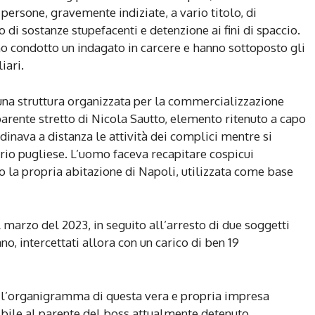
ersone, gravemente indiziate, a vario titolo, di
to di sostanze stupefacenti e detenzione ai fini di spaccio.
nno condotto un indagato in carcere e hanno sottoposto gli
iari.
 una struttura organizzata per la commercializzazione
parente stretto di Nicola Sautto, elemento ritenuto a capo
nava a distanza le attività dei complici mentre si
torio pugliese. L’uomo faceva recapitare cospicui
o la propria abitazione di Napoli, utilizzata come base
el marzo del 2023, in seguito all’arresto di due soggetti
ano, intercettati allora con un carico di ben 19
gli l’organigramma di questa vera e propria impresa
ibile al parente del boss attualmente detenuto.