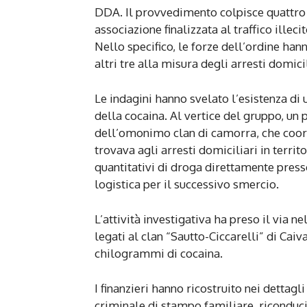
DDA. Il provvedimento colpisce quattro p
associazione finalizzata al traffico illeci
Nello specifico, le forze dell’ordine ha
altri tre alla misura degli arresti domicil
Le indagini hanno svelato l’esistenza di
della cocaina. Al vertice del gruppo, un 
dell’omonimo clan di camorra, che coordi
trovava agli arresti domiciliari in terri
quantitativi di droga direttamente press
logistica per il successivo smercio.
L’attività investigativa ha preso il via n
legati al clan “Sautto-Ciccarelli” di Caiv
chilogrammi di cocaina.
I finanzieri hanno ricostruito nei detta
criminale di stampo familiare, riconduc