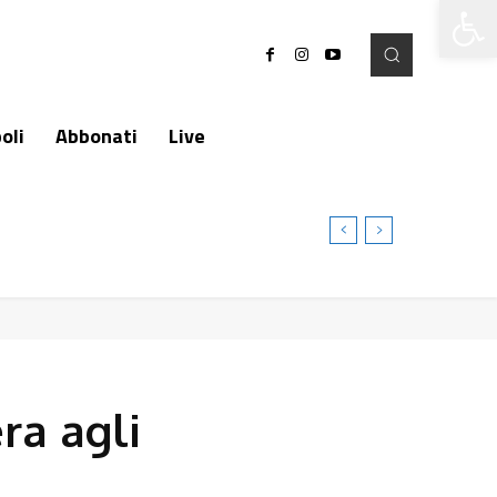
Apri la 
oli
Abbonati
Live
ra agli