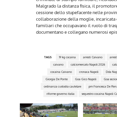
Malgrado la distanza fisica, il promotor
cessione dello stupefacente nelle provinc
collaborazione della moglie, incaricata d
familiari che occupavano il ruolo di tras
documentano e collegano numerosi episo
TAGS
19 kg cocaina
arresti Caivano
arrest
caivano
calciomercato Napoli 2026
cal
cocaina Caivano
cronaca Napoli
Dda Nap
Giorgia De Ponte
Goa Gico Napoli
Goa sezio
ordinanza custodia cautelare
pm Francesca De Renz
riforme governo italia
sequestro cocaina Napoli Ca