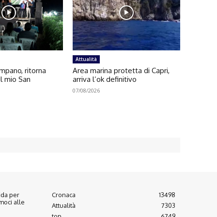
Attualità
pano, ritorna
Area marina protetta di Capri,
l mio San
arriva l’ok definitivo
07/08/2026
fida per
Cronaca
13498
moci alle
Attualità
7303
top
6749