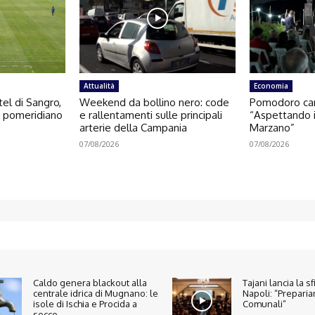
Attualità
Economia
el di Sangro,
Weekend da bollino nero: code
Pomodoro cam
o pomeridiano
e rallentamenti sulle principali
“Aspettando i
arterie della Campania
Marzano”
07/08/2026
07/08/2026
Caldo genera blackout alla
Tajani lancia la s
centrale idrica di Mugnano: le
Napoli: “Preparia
isole di Ischia e Procida a
Comunali”
secco