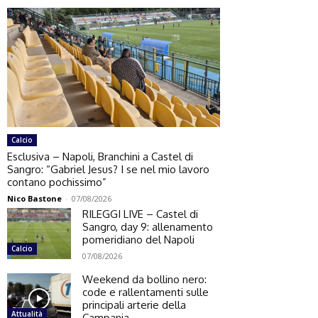
Calcio
Esclusiva – Napoli, Branchini a Castel di
Sangro: “Gabriel Jesus? I se nel mio lavoro
contano pochissimo”
Nico Bastone
-
07/08/2026
RILEGGI LIVE – Castel di
Sangro, day 9: allenamento
pomeridiano del Napoli
Calcio
07/08/2026
Weekend da bollino nero:
code e rallentamenti sulle
principali arterie della
Attualità
Campania