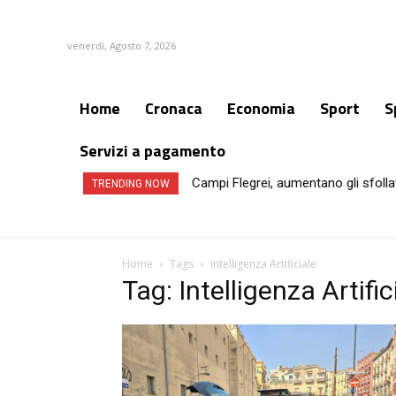
venerdì, Agosto 7, 2026
Home
Cronaca
Economia
Sport
S
Servizi a pagamento
Campi Flegrei, aumentano gli sfollat
Caldo e afa record non-stop fino
TRENDING NOW
Home
Tags
Intelligenza Artificiale
Tag: Intelligenza Artific