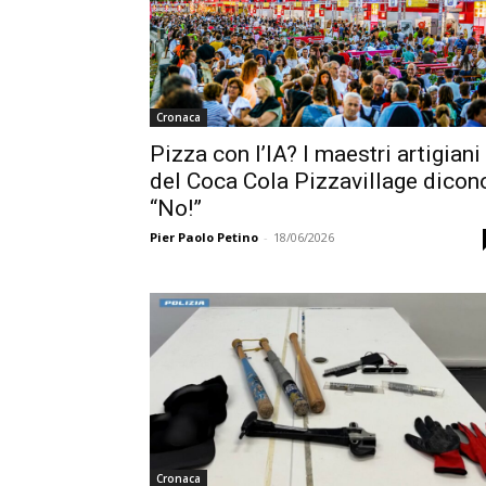
Cronaca
Pizza con l’IA? I maestri artigiani
del Coca Cola Pizzavillage dicon
“No!”
Pier Paolo Petino
-
18/06/2026
Cronaca