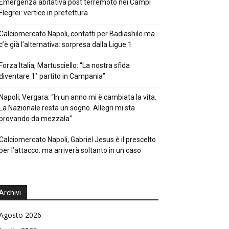
Emergenza abitativa post terremoto nei Campi
Flegrei: vertice in prefettura
Calciomercato Napoli, contatti per Badiashile ma
c’è già l’alternativa: sorpresa dalla Ligue 1
Forza Italia, Martusciello: “La nostra sfida
diventare 1° partito in Campania”
Napoli, Vergara: “In un anno mi è cambiata la vita.
La Nazionale resta un sogno. Allegri mi sta
provando da mezzala”
Calciomercato Napoli, Gabriel Jesus è il prescelto
per l’attacco: ma arriverà soltanto in un caso
Archivi
Agosto 2026