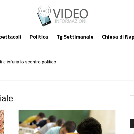
pettacoli
Politica
Tg Settimanale
Chiesa di Nap
i e infuria lo scontro politico
 a ferragosto a Napoli e in Campania. I consigli degli esperti
iale