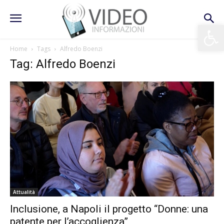
Apri la 
Home
Tags
Alfredo Boenzi
Tag: Alfredo Boenzi
Attualità
Inclusione, a Napoli il progetto “Donne: una
patente per l’accoglienza”