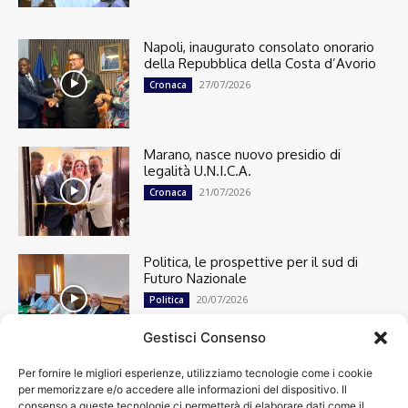
Napoli, inaugurato consolato onorario
della Repubblica della Costa d’Avorio
27/07/2026
Cronaca
Marano, nasce nuovo presidio di
legalità U.N.I.C.A.
21/07/2026
Cronaca
Politica, le prospettive per il sud di
Futuro Nazionale
20/07/2026
Politica
Gestisci Consenso
Per fornire le migliori esperienze, utilizziamo tecnologie come i cookie
Cronaca
13495
per memorizzare e/o accedere alle informazioni del dispositivo. Il
Attualità
7301
consenso a queste tecnologie ci permetterà di elaborare dati come il