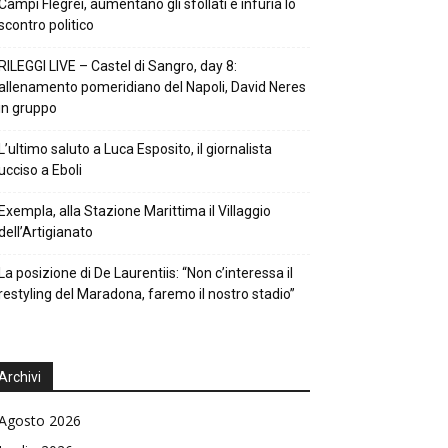
Campi Flegrei, aumentano gli sfollati e infuria lo
scontro politico
RILEGGI LIVE – Castel di Sangro, day 8:
allenamento pomeridiano del Napoli, David Neres
in gruppo
L’ultimo saluto a Luca Esposito, il giornalista
ucciso a Eboli
Exempla, alla Stazione Marittima il Villaggio
dell’Artigianato
La posizione di De Laurentiis: “Non c’interessa il
restyling del Maradona, faremo il nostro stadio”
Archivi
Agosto 2026