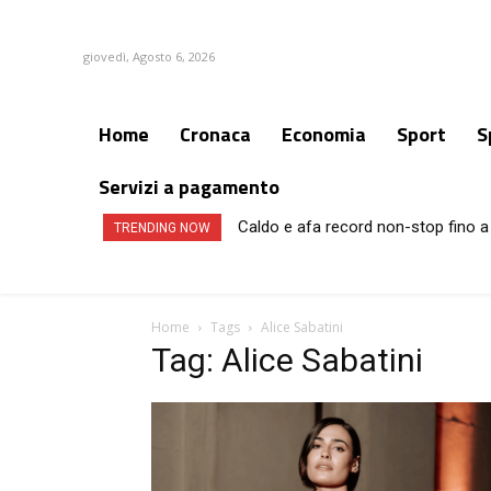
giovedì, Agosto 6, 2026
Home
Cronaca
Economia
Sport
S
Servizi a pagamento
Caldo e afa record non-stop fino a 
TRENDING NOW
Home
Tags
Alice Sabatini
Tag: Alice Sabatini