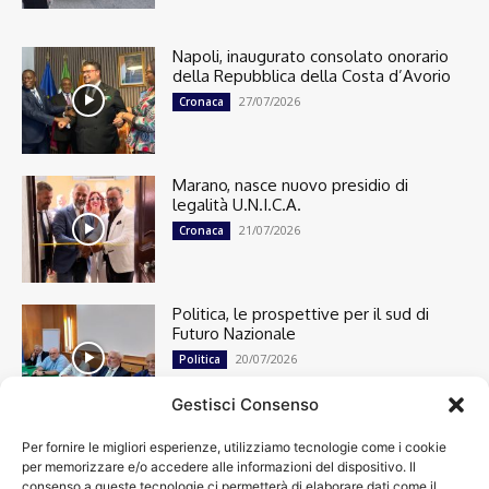
Napoli, inaugurato consolato onorario
della Repubblica della Costa d’Avorio
27/07/2026
Cronaca
Marano, nasce nuovo presidio di
legalità U.N.I.C.A.
21/07/2026
Cronaca
Politica, le prospettive per il sud di
Futuro Nazionale
20/07/2026
Politica
Gestisci Consenso
Per fornire le migliori esperienze, utilizziamo tecnologie come i cookie
Cronaca
13496
per memorizzare e/o accedere alle informazioni del dispositivo. Il
Attualità
7302
consenso a queste tecnologie ci permetterà di elaborare dati come il