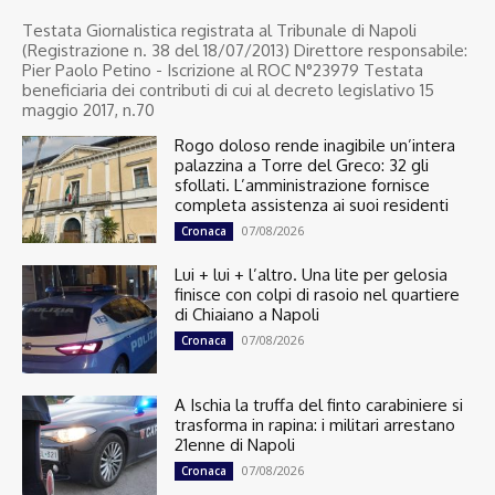
Testata Giornalistica registrata al Tribunale di Napoli
(Registrazione n. 38 del 18/07/2013) Direttore responsabile:
Pier Paolo Petino - Iscrizione al ROC N°23979 Testata
beneficiaria dei contributi di cui al decreto legislativo 15
maggio 2017, n.70
Rogo doloso rende inagibile un’intera
palazzina a Torre del Greco: 32 gli
sfollati. L’amministrazione fornisce
completa assistenza ai suoi residenti
07/08/2026
Cronaca
Lui + lui + l’altro. Una lite per gelosia
finisce con colpi di rasoio nel quartiere
di Chiaiano a Napoli
07/08/2026
Cronaca
A Ischia la truffa del finto carabiniere si
trasforma in rapina: i militari arrestano
21enne di Napoli
07/08/2026
Cronaca