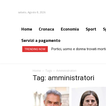
sabato, Agosto 8, 2026
Home
Cronaca
Economia
Sport
S
Servizi a pagamento
Portici, uomo e donna trovati morti
TRENDING NOW
Home
Tags
Amministratori
Tag: amministratori