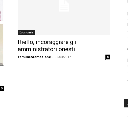
Economia
Riello, incoraggiare gli
amministratori onesti
comunicaemozione
-
04/04/2017
0
0