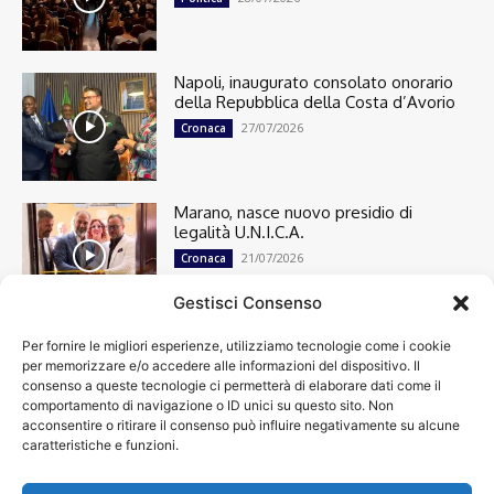
Napoli, inaugurato consolato onorario
della Repubblica della Costa d’Avorio
27/07/2026
Cronaca
Marano, nasce nuovo presidio di
legalità U.N.I.C.A.
21/07/2026
Cronaca
Gestisci Consenso
Per fornire le migliori esperienze, utilizziamo tecnologie come i cookie
Cronaca
13501
per memorizzare e/o accedere alle informazioni del dispositivo. Il
Attualità
7305
consenso a queste tecnologie ci permetterà di elaborare dati come il
top
6752
comportamento di navigazione o ID unici su questo sito. Non
acconsentire o ritirare il consenso può influire negativamente su alcune
News
4209
caratteristiche e funzioni.
Cultura
2871
Calcio
2014