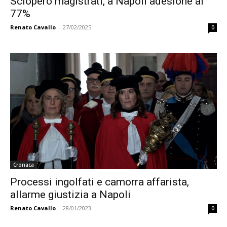
Sciopero magistrati, a Napoli adesione al
77%
Renato Cavallo
-
27/02/2025
0
Cronaca
Processi ingolfati e camorra affarista,
allarme giustizia a Napoli
Renato Cavallo
-
28/01/2023
0