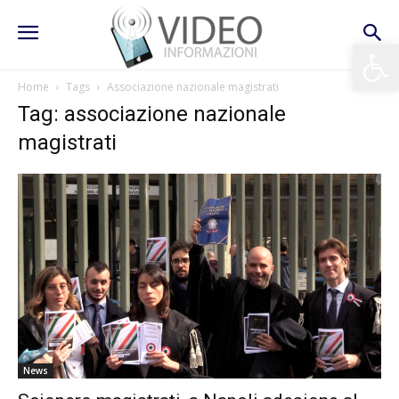
Apri la 
Home
Tags
Associazione nazionale magistrati
Tag: associazione nazionale
magistrati
News