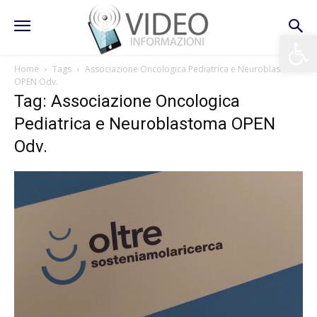
Apri la 
Home
Tags
Associazione Oncologica Pediatrica e Neuroblastoma
OPEN Odv.
Tag: Associazione Oncologica
Pediatrica e Neuroblastoma OPEN
Odv.