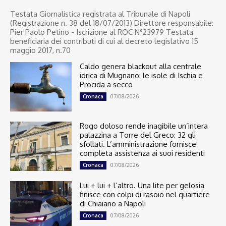
Testata Giornalistica registrata al Tribunale di Napoli
(Registrazione n. 38 del 18/07/2013) Direttore responsabile:
Pier Paolo Petino - Iscrizione al ROC N°23979 Testata
beneficiaria dei contributi di cui al decreto legislativo 15
maggio 2017, n.70
Caldo genera blackout alla centrale
idrica di Mugnano: le isole di Ischia e
Procida a secco
07/08/2026
Cronaca
Rogo doloso rende inagibile un’intera
palazzina a Torre del Greco: 32 gli
sfollati. L’amministrazione fornisce
completa assistenza ai suoi residenti
07/08/2026
Cronaca
Lui + lui + l’altro. Una lite per gelosia
finisce con colpi di rasoio nel quartiere
di Chiaiano a Napoli
07/08/2026
Cronaca