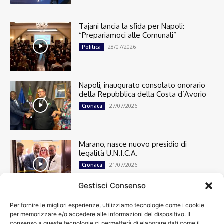
Tajani lancia la sfida per Napoli:
“Prepariamoci alle Comunali”
28/07/2026
Politica
Napoli, inaugurato consolato onorario
della Repubblica della Costa d’Avorio
27/07/2026
Cronaca
Marano, nasce nuovo presidio di
legalità U.N.I.C.A.
21/07/2026
Cronaca
Gestisci Consenso
Per fornire le migliori esperienze, utilizziamo tecnologie come i cookie
Cronaca
13498
per memorizzare e/o accedere alle informazioni del dispositivo. Il
Attualità
7303
consenso a queste tecnologie ci permetterà di elaborare dati come il