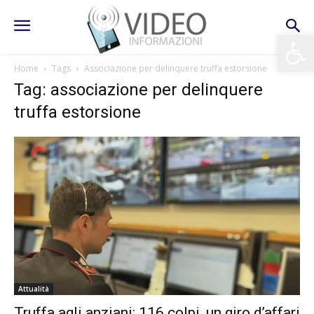
Apri la 
Home
Tags
Associazione per delinquere truffa estorsione
Tag: associazione per delinquere
truffa estorsione
Attualità
Truffa agli anziani: 116 colpi, un giro d’affari