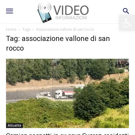
Apri la 
Home
Tags
Associazione vallone di san rocco
Tag: associazione vallone di san
rocco
Attualità