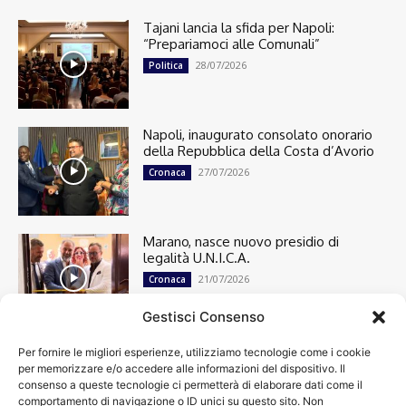
Tajani lancia la sfida per Napoli:
“Prepariamoci alle Comunali”
28/07/2026
Politica
Napoli, inaugurato consolato onorario
della Repubblica della Costa d’Avorio
27/07/2026
Cronaca
Marano, nasce nuovo presidio di
legalità U.N.I.C.A.
21/07/2026
Cronaca
Gestisci Consenso
Per fornire le migliori esperienze, utilizziamo tecnologie come i cookie
Cronaca
13498
per memorizzare e/o accedere alle informazioni del dispositivo. Il
Attualità
7303
consenso a queste tecnologie ci permetterà di elaborare dati come il
top
6749
comportamento di navigazione o ID unici su questo sito. Non