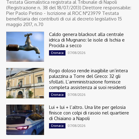
Testata Giornalistica registrata al Tribunale di Napoli
(Registrazione n. 38 del 18/07/2013) Direttore responsabile:
Pier Paolo Petino - Iscrizione al ROC N°23979 Testata
beneficiaria dei contributi di cui al decreto legislativo 15
maggio 2017, n.70
Caldo genera blackout alla centrale
idrica di Mugnano: le isole di Ischia e
Procida a secco
07/08/2026
Cronaca
Rogo doloso rende inagibile un’intera
palazzina a Torre del Greco: 32 gli
sfollati. L’amministrazione fornisce
completa assistenza ai suoi residenti
07/08/2026
Cronaca
Lui + lui + l’altro. Una lite per gelosia
finisce con colpi di rasoio nel quartiere
di Chiaiano a Napoli
07/08/2026
Cronaca