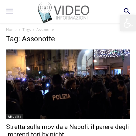
Apri la 
Home
Tags
Assonotte
Tag: Assonotte
Attualità
Stretta sulla movida a Napoli: il parere degli
imprenditori by night