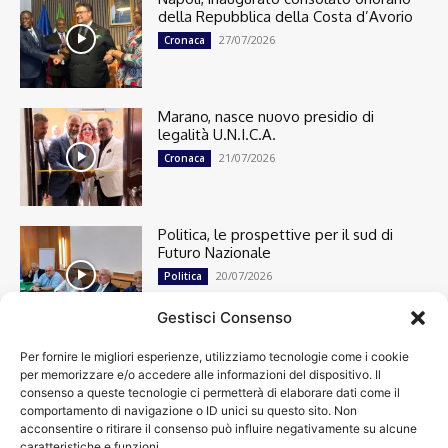
della Repubblica della Costa d’Avorio
27/07/2026
Cronaca
Marano, nasce nuovo presidio di
legalità U.N.I.C.A.
21/07/2026
Cronaca
Politica, le prospettive per il sud di
Futuro Nazionale
20/07/2026
Politica
Gestisci Consenso
Per fornire le migliori esperienze, utilizziamo tecnologie come i cookie
Cronaca
13492
per memorizzare e/o accedere alle informazioni del dispositivo. Il
Attualità
7299
consenso a queste tecnologie ci permetterà di elaborare dati come il
top
6746
comportamento di navigazione o ID unici su questo sito. Non
acconsentire o ritirare il consenso può influire negativamente su alcune
News
4208
caratteristiche e funzioni.