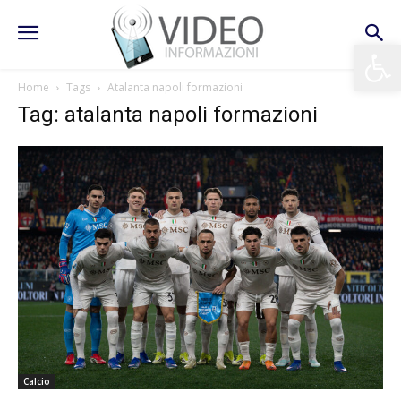
Apri la 
Home
Tags
Atalanta napoli formazioni
Tag: atalanta napoli formazioni
Calcio