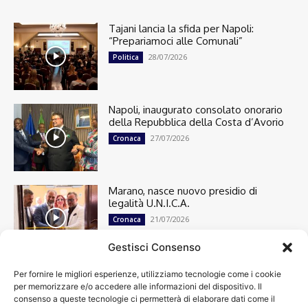
Tajani lancia la sfida per Napoli:
“Prepariamoci alle Comunali”
28/07/2026
Politica
Napoli, inaugurato consolato onorario
della Repubblica della Costa d’Avorio
27/07/2026
Cronaca
Marano, nasce nuovo presidio di
legalità U.N.I.C.A.
21/07/2026
Cronaca
Gestisci Consenso
Per fornire le migliori esperienze, utilizziamo tecnologie come i cookie
Cronaca
13501
per memorizzare e/o accedere alle informazioni del dispositivo. Il
Attualità
7305
consenso a queste tecnologie ci permetterà di elaborare dati come il