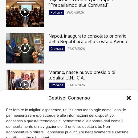
“Prepariamoci alle Comunali”
28/07/2026
Politica
Napoli, inaugurato consolato onorario
della Repubblica della Costa d’Avorio
27/07/2026
Cronaca
Marano, nasce nuovo presidio di
legalità U.N.I.C.A.
21/07/2026
Cronaca
Gestisci Consenso
Per fornire le migliori esperienze, utilizziamo tecnologie come i cookie
Cronaca
13512
per memorizzare e/o accedere alle informazioni del dispositivo. Il
Attualità
7307
consenso a queste tecnologie ci permetterà di elaborare dati come il
top
6753
comportamento di navigazione o ID unici su questo sito. Non
acconsentire o ritirare il consenso può influire negativamente su alcune
News
4209
caratteristiche e funzioni.