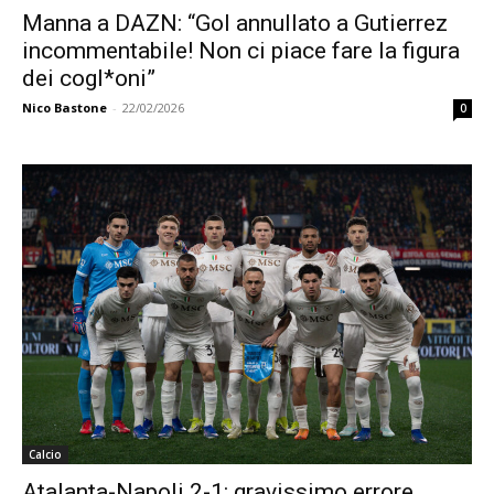
Manna a DAZN: “Gol annullato a Gutierrez
incommentabile! Non ci piace fare la figura
dei cogl*oni”
Nico Bastone
-
22/02/2026
0
Calcio
Atalanta-Napoli 2-1: gravissimo errore