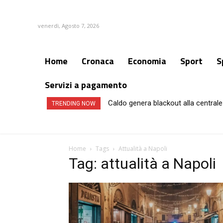
venerdì, Agosto 7, 2026
Home
Cronaca
Economia
Sport
S
Servizi a pagamento
Caldo genera blackout alla centrale 
Campi Flegrei, aumentano gli sfoll
TRENDING NOW
Home
Tags
Attualità a Napoli
Tag: attualità a Napoli